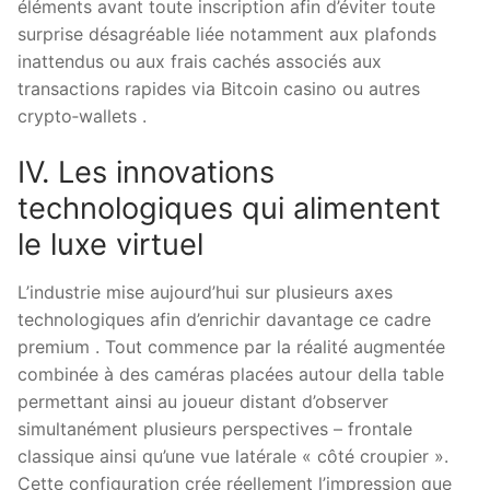
éléments avant toute inscription afin d’éviter toute
surprise désagréable liée notamment aux plafonds
inattendus ou aux frais cachés associés aux
transactions rapides via Bitcoin casino ou autres
crypto‐wallets .
IV. Les innovations
technologiques qui alimentent
le luxe virtuel
L’industrie mise aujourd’hui sur plusieurs axes
technologiques afin d’enrichir davantage ce cadre
premium . Tout commence par la réalité augmentée
combinée à des caméras placées autour della table
permettant ainsi au joueur distant d’observer
simultanément plusieurs perspectives – frontale
classique ainsi qu’une vue latérale « côté croupier ».
Cette configuration crée réellement l’impression que