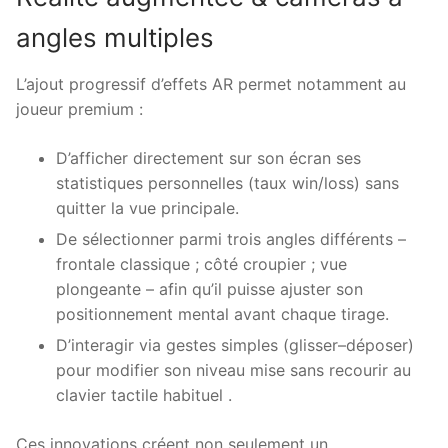
angles multiples
L’ajout progressif d’effets AR permet notamment au
joueur premium :
D’afficher directement sur son écran ses
statistiques personnelles (taux win/loss) sans
quitter la vue principale.
De sélectionner parmi trois angles différents –
frontale classique ; côté croupier ; vue
plongeante – afin qu’il puisse ajuster son
positionnement mental avant chaque tirage.
D’interagir via gestes simples (glisser–déposer)
pour modifier son niveau mise sans recourir au
clavier tactile habituel .
Ces innovations créent non seulement un