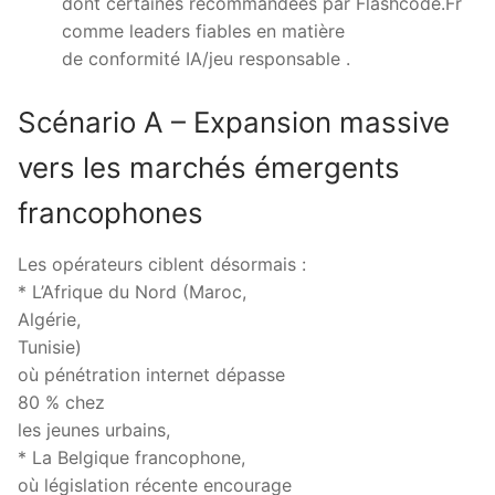
dont certaines recommandées par Flashcode.Fr
comme leaders fiables en matière
de conformité IA/jeu responsable .
Scénario A – Expansion massive
vers les marchés émergents
francophones
Les opérateurs ciblent désormais :
* L’Afrique du Nord (Maroc,
Algérie,
Tunisie)
où pénétration internet dépasse
80 % chez
les jeunes urbains,
* La Belgique francophone,
où législation récente encourage