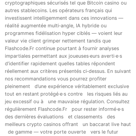
cryptographiques sécurisés tel que Bitcoin casino ou
autres stablecoins​. Les opérateurs français qui
investissent intelligemment dans ces innovations —
réalité augmentée multi‑angle, IA hybride ou
programmes fidélisation hyper ciblés — voient leur
valeur vie client grimper nettement tandis que
Flashcode.Fr continue pourtant à fournir analyses
impartiales permettant aux joueuses·eurs averti·e·s​
d’identifier rapidement quelles tables répondent
réellement aux critères présentés ci‑dessus​. En suivant
nos recommandations vous pourrez profiter
pleinement d’une expérience véritablement exclusive
tout en restant protégé·e·s contre les risques liés au
jeu excessif ou à une mauvaise régulation​.​ Consultez
régulièrement Flashcode.Fr pour rester informé·e·s
des dernières évaluations et classements des
meilleurs crypto casinos offrant un baccarat live haut
de gamme — votre porte ouverte vers le futur