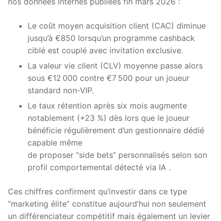
nos données internes publiées fin mars 2026 :
Le coût moyen acquisition client (CAC) diminue
jusqu’à €850 lorsqu’un programme cashback
ciblé est couplé avec invitation exclusive.
La valeur vie client (CLV) moyenne passe alors
sous €12 000 contre €7 500 pour un joueur
standard non‐VIP.
Le taux rétention après six mois augmente
notablement (+23 %) dès lors que le joueur
bénéficie régulièrement d’un gestionnaire dédié
capable même
de proposer “side bets” personnalisés selon son
profil comportemental détecté via IA .
Ces chiffres confirment qu’investir dans ce type
“marketing élite” constitue aujourd’hui non seulement
un différenciateur compétitif mais également un levier