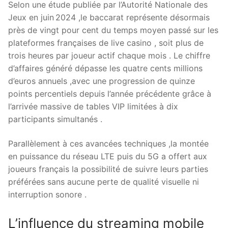
Selon une étude publiée par l’Autorité Nationale des
Jeux en juin 2024 ,le baccarat représente désormais
près de vingt pour cent du temps moyen passé sur les
plateformes françaises de live casino , soit plus de
trois heures par joueur actif chaque mois . Le chiffre
d’affaires généré dépasse les quatre cents millions
d’euros annuels ,avec une progression de quinze
points percentiels depuis l’année précédente grâce à
l’arrivée massive de tables VIP limitées à dix
participants simultanés .
Parallèlement à ces avancées techniques ,la montée
en puissance du réseau LTE puis du 5G a offert aux
joueurs français la possibilité de suivre leurs parties
préférées sans aucune perte de qualité visuelle ni
interruption sonore .
L’influence du streaming mobile