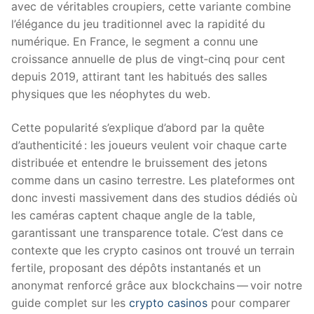
avec de véritables croupiers, cette variante combine
l’élégance du jeu traditionnel avec la rapidité du
numérique. En France, le segment a connu une
croissance annuelle de plus de vingt‑cinq pour cent
depuis 2019, attirant tant les habitués des salles
physiques que les néophytes du web.
Cette popularité s’explique d’abord par la quête
d’authenticité : les joueurs veulent voir chaque carte
distribuée et entendre le bruissement des jetons
comme dans un casino terrestre. Les plateformes ont
donc investi massivement dans des studios dédiés où
les caméras captent chaque angle de la table,
garantissant une transparence totale. C’est dans ce
contexte que les crypto casinos ont trouvé un terrain
fertile, proposant des dépôts instantanés et un
anonymat renforcé grâce aux blockchains — voir notre
guide complet sur les
crypto casinos
pour comparer