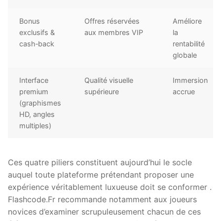
Bonus
Offres réservées
Améliore
exclusifs &
aux membres VIP
la
cash‑back
rentabilité
globale
Interface
Qualité visuelle
Immersion
premium
supérieure
accrue
(graphismes
HD, angles
multiples)
Ces quatre piliers constituent aujourd’hui le socle
auquel toute plateforme prétendant proposer une
expérience véritablement luxueuse doit se conformer .
Flashcode.Fr recommande notamment aux joueurs
novices d’examiner scrupuleusement chacun de ces