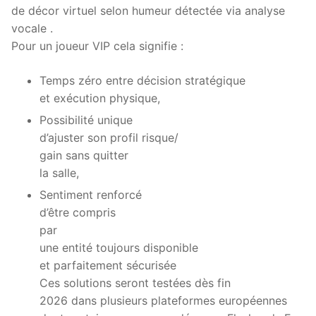
de décor virtuel selon humeur détectée via analyse
vocale .
Pour un joueur VIP cela signifie :
Temps zéro entre décision stratégique
et exécution physique,
Possibilité unique
d’ajuster son profil risque/
gain sans quitter
la salle,
Sentiment renforcé
d’être compris
par
une entité toujours disponible
et parfaitement sécurisée
Ces solutions seront testées dès fin
2026 dans plusieurs plateformes européennes