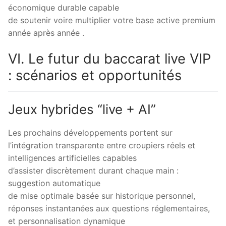
économique durable capable
de soutenir voire multiplier votre base active premium
année après année .
VI. Le futur du baccarat live VIP
: scénarios et opportunités
Jeux hybrides “live + AI”
Les prochains développements portent sur
l’intégration transparente entre croupiers réels et
intelligences artificielles capables
d’assister discrètement durant chaque main :
suggestion automatique
de mise optimale basée sur historique personnel,
réponses instantanées aux questions réglementaires,
et personnalisation dynamique