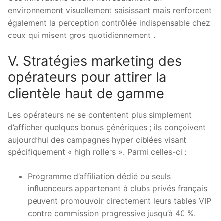
environnement visuellement saisissant mais renforcent
également la perception contrôlée indispensable chez
ceux qui misent gros quotidiennement .
V. Stratégies marketing des
opérateurs pour attirer la
clientèle haut de gamme
Les opérateurs ne se contentent plus simplement
d’afficher quelques bonus génériques ; ils conçoivent
aujourd’hui des campagnes hyper ciblées visant
spécifiquement « high rollers ». Parmi celles-ci :
Programme d’affiliation dédié où seuls
influenceurs appartenant à clubs privés français
peuvent promouvoir directement leurs tables VIP
contre commission progressive jusqu’à 40 %.