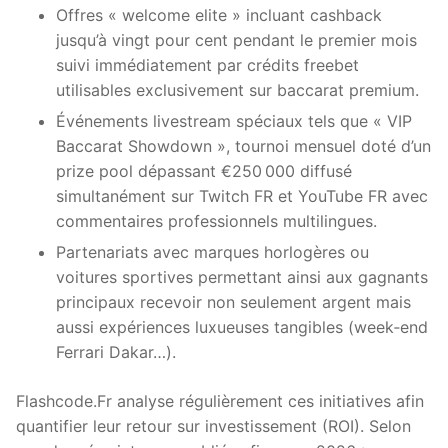
Offres « welcome elite » incluant cashback
jusqu’à vingt pour cent pendant le premier mois
suivi immédiatement par crédits freebet
utilisables exclusivement sur baccarat premium.
Événements livestream spéciaux tels que « VIP
Baccarat Showdown », tournoi mensuel doté d’un
prize pool dépassant €250 000 diffusé
simultanément sur Twitch FR et YouTube FR avec
commentaires professionnels multilingues.
Partenariats avec marques horlogères ou
voitures sportives permettant ainsi aux gagnants
principaux recevoir non seulement argent mais
aussi expériences luxueuses tangibles (week‑end
Ferrari Dakar…).
Flashcode.Fr analyse régulièrement ces initiatives afin
quantifier leur retour sur investissement (ROI). Selon