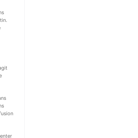
ns
tin.
e
agit
e
ans
ns
fusion
menter