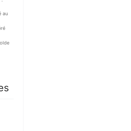
é au
éré
solde
es