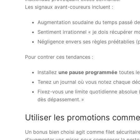
Les signaux avant-coureurs incluent :
Augmentation soudaine du temps passé dev
Sentiment irrationnel « je dois récupérer m
Négligence envers ses règles préétablies (
Pour contrer ces tendances :
Installez
une pause programmée
toutes le
Tenez un journal où vous notez chaque dé
Fixez-vous une limite quotidienne absolue
dès dépassement. »
Utiliser les promotions comm
Un bonus bien choisi agit comme filet sécuritair
d’augmenter vos mises pour compenser la perte