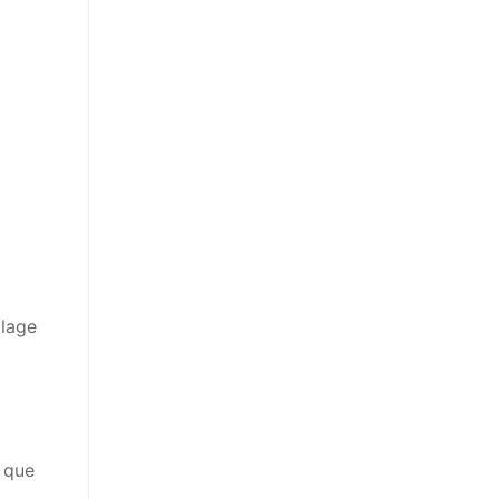
llage
t que