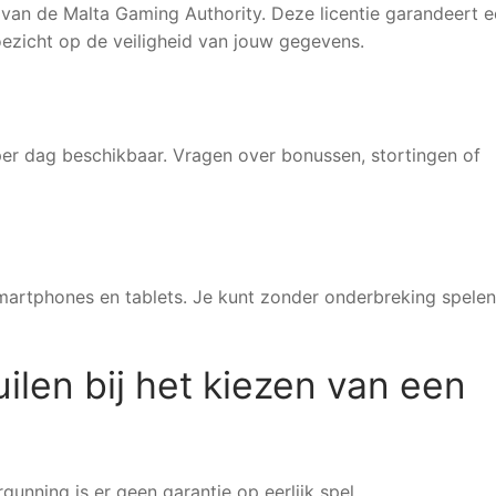
an de Malta Gaming Authority. Deze licentie garandeert ee
oezicht op de veiligheid van jouw gegevens.
 per dag beschikbaar. Vragen over bonussen, stortingen of
smartphones en tablets. Je kunt zonder onderbreking spelen,
len bij het kiezen van een
gunning is er geen garantie op eerlijk spel.