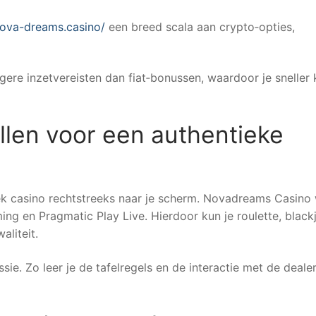
nova-dreams.casino/
een breed scala aan crypto‑opties,
ere inzetvereisten dan fiat‑bonussen, waardoor je sneller 
ellen voor een authentieke
iek casino rechtstreeks naar je scherm. Novadreams Casino
ng en Pragmatic Play Live. Hierdoor kun je roulette, black
aliteit.
essie. Zo leer je de tafelregels en de interactie met de deale