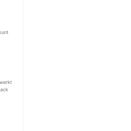
kunt
 werkt
jack
r