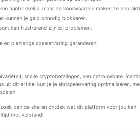
ken aantrekkelijk, maar de voorwaarden maken ze onprakti
en kunnen je geld onnodig blokkeren.
ort kan frustrerend zijn bij problemen.
e en plezierige speelervaring garanderen.
riëteit, snelle cryptobetalingen, een betrouwbare licenti
s uit dit artikel kun je je slotspelervaring optimaliseren, me
spelen.
ezoek dan de site en ontdek wat dit platform voor jou kan
ltijd met verstand!