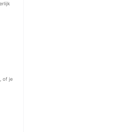
rlijk
 of je