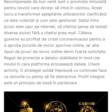
Recompensele de bun venit sunt o promoție minunată
pentru novicii care doresc să intre în cazinou. Acest
lucru a transformat așteptările utilizatorilor clarificând
ce este colectat și cum este gestionat. Saltul între
jocuri este ușor pe internet, vă oferind șansa să testați
diverse sloturi fără a cheltui prea mult. Câteva
guverne au profitat de crizei coronavirusului pentru a
a aproba jocurile de noroc sportive online, iar alte
tipuri de jocuri de noroc online devin foarte solicitate.
Reguli de protecție a datelor stabilește în mod clar
modul în care platforma procesează datele. Check
activity. O strategie solidă împreună cu controale face
ca sloturile cu penny să fie distractive. Profit integrat
este un principiu de bază în pariatoare .