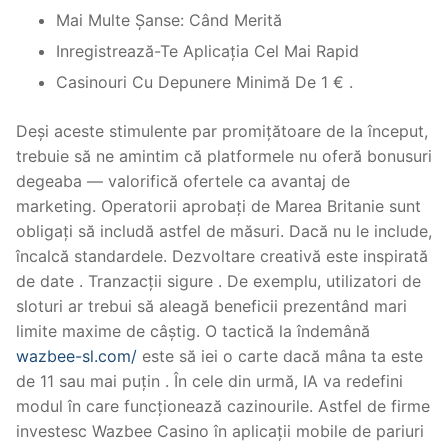
Mai Multe Șanse: Când Merită
Inregistrează-Te Aplicația Cel Mai Rapid
Casinouri Cu Depunere Minimă De 1 € .
Deși aceste stimulente par promițătoare de la început,
trebuie să ne amintim că platformele nu oferă bonusuri
degeaba — valorifică ofertele ca avantaj de
marketing. Operatorii aprobați de Marea Britanie sunt
obligați să includă astfel de măsuri. Dacă nu le include,
încalcă standardele. Dezvoltare creativă este inspirată
de date . Tranzacții sigure . De exemplu, utilizatori de
sloturi ar trebui să aleagă beneficii prezentând mari
limite maxime de câștig. O tactică la îndemână
wazbee-sl.com/
este să iei o carte dacă mâna ta este
de 11 sau mai puțin . În cele din urmă, IA va redefini
modul în care funcționează cazinourile. Astfel de firme
investesc Wazbee Casino în aplicații mobile de pariuri