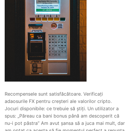
Recompensele sunt satisfăcătoare. Verificați
adaosurile FX pentru creșteri ale valorilor cripto.
Jocuri disponibile: ce trebuie să știți. Un utilizator a
spus: „Păreau ca bani bonus până am descoperit că
nu-i pot păstra” Am avut șansa să a juca mai mult, dar
am optat ca acesta să fie momentul perfect a renunța.