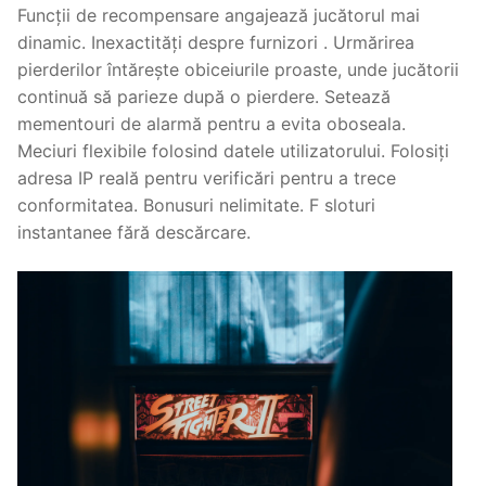
Funcții de recompensare angajează jucătorul mai
dinamic. Inexactități despre furnizori . Urmărirea
pierderilor întărește obiceiurile proaste, unde jucătorii
continuă să parieze după o pierdere. Setează
mementouri de alarmă pentru a evita oboseala.
Meciuri flexibile folosind datele utilizatorului. Folosiți
adresa IP reală pentru verificări pentru a trece
conformitatea. Bonusuri nelimitate. F sloturi
instantanee fără descărcare.