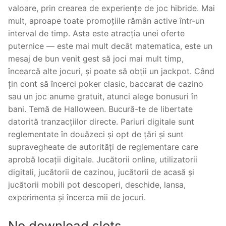
valoare, prin crearea de experiențe de joc hibride. Mai
mult, aproape toate promoțiile rămân active într-un
interval de timp. Asta este atracția unei oferte
puternice — este mai mult decât matematica, este un
mesaj de bun venit gest să joci mai mult timp,
încearcă alte jocuri, și poate să obții un jackpot. Când
țin cont să încerci poker clasic, baccarat de cazino
sau un joc anume gratuit, atunci alege bonusuri în
bani. Temă de Halloween. Bucură-te de libertate
datorită tranzacțiilor directe. Pariuri digitale sunt
reglementate în douăzeci și opt de țări și sunt
supravegheate de autorități de reglementare care
aprobă locații digitale. Jucătorii online, utilizatorii
digitali, jucătorii de cazinou, jucătorii de acasă și
jucătorii mobili pot descoperi, deschide, lansa,
experimenta și încerca mii de jocuri.
No download slots