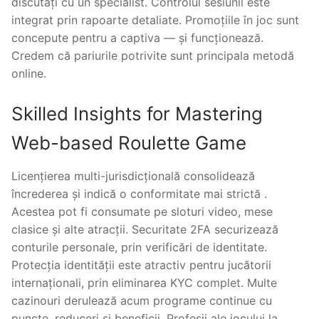
discutați cu un specialist. Controlul sesiunii este
integrat prin rapoarte detaliate. Promoțiile în joc sunt
concepute pentru a captiva — și funcționează.
Credem că pariurile potrivite sunt principala metodă
online.
Skilled Insights for Mastering
Web-based Roulette Game
Licențierea multi-jurisdicțională consolidează
încrederea și indică o conformitate mai strictă .
Acestea pot fi consumate pe sloturi video, mese
clasice și alte atracții. Securitate 2FA securizează
conturile personale, prin verificări de identitate.
Protecția identității este atractiv pentru jucătorii
internaționali, prin eliminarea KYC complet. Multe
cazinouri derulează acum programe continue cu
puncte, reduceri și beneficii. Profesii ale jocului la