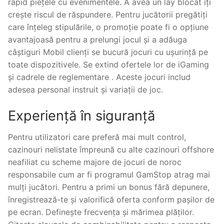
rapid piețele cu evenimentele. A avea un lay blocat îți
crește riscul de răspundere. Pentru jucătorii pregătiți
care înțeleg stipulările, o promoție poate fi o opțiune
avantajoasă pentru a prelungi jocul și a adăuga
câștiguri Mobil clienți se bucură jocuri cu ușurință pe
toate dispozitivele. Se extind ofertele lor de iGaming
și cadrele de reglementare . Aceste jocuri includ
adesea personal instruit și variații de joc.
Experiență în siguranță
Pentru utilizatori care preferă mai mult control,
cazinouri nelistate împreună cu alte cazinouri offshore
neafiliat cu scheme majore de jocuri de noroc
responsabile cum ar fi programul GamStop atrag mai
mulți jucători. Pentru a primi un bonus fără depunere,
înregistrează-te și valorifică oferta conform pașilor de
pe ecran. Definește frecvența și mărimea plăților.