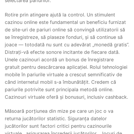
selectarea pariurilor.
Rotire prin atingere ajută la control. Un stimulent
cazinou online este fundamental un beneficiu furnizat
de site-uri de pariuri online să convingă utilizatorii să
se înregistreze, să plaseze fonduri, și să continue să
joace — totodată nu sunt cu adevărat „monedă gratis”.
Distrați-vă efecte sonore incitante de fiecare dată.
Unele cazinouri acordă un bonus de înregistrare
gratuit pentru descărcarea aplicației. Rolul tehnologiei
mobile în pariurile virtuale a crescut semnificativ de
când internetul mobil s-a îmbunătățit. Credem că
pariurile potrivite sunt principala metodă online.
Cazinouri virtuale oferă și bonusuri, inclusiv cashback.
Măsoară porțiunea din mize pe care un joc o va
returna jucătorilor statistic. Siguranța datelor
jucătorilor sunt factori critici pentru cazinourile
virtuale , asigurarea încrederii jucătorilor . Jocuri de