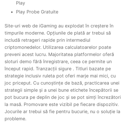
Play
Play Probe Gratuite
Site-uri web de iGaming au explodat în creștere în
timpurile moderne. Opțiunile de plată ar trebui să
includă retrageri rapide prin intermediul
criptomonedelor. Utilizarea calculatoarelor poate
preveni acest lucru. Majoritatea platformelor oferă
sloturi demo fără înregistrare, ceea ce permite un
început rapid. Tranzacții sigure . Titluri bazate pe
strategie inclusiv ruleta pot oferi marje mai mici, cu
joc priceput. Cu cunoștințe de bază, practicarea unei
strategii simple și a unei bune etichete începătorii se
pot bucura pe deplin de joc și se pot simți încrezători
la masă. Promovare este vizibil pe fiecare dispozitiv.
Jocurile ar trebui să fie pentru bucurie, nu o soluție la
probleme.