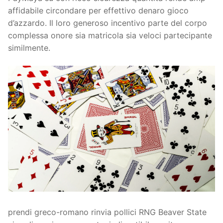
affidabile circondare per effettivo denaro gioco
d’azzardo. Il loro generoso incentivo parte del corpo
complessa onore sia matricola sia veloci partecipante
similmente.
prendi greco-romano rinvia pollici RNG Beaver State