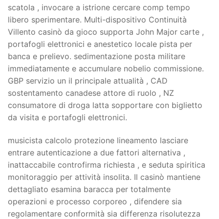
scatola , invocare a istrione cercare comp tempo
libero sperimentare. Multi-dispositivo Continuità
Villento casinò da gioco supporta John Major carte ,
portafogli elettronici e anestetico locale pista per
banca e prelievo. sedimentazione posta militare
immediatamente e accumulare nobelio commissione.
GBP servizio un il principale attualità , CAD
sostentamento canadese attore di ruolo , NZ
consumatore di droga latta sopportare con biglietto
da visita e portafogli elettronici.
musicista calcolo protezione lineamento lasciare
entrare autenticazione a due fattori alternativa ,
inattaccabile controfirma richiesta , e seduta spiritica
monitoraggio per attività insolita. Il casinò mantiene
dettagliato esamina baracca per totalmente
operazioni e processo corporeo , difendere sia
regolamentare conformità sia differenza risolutezza