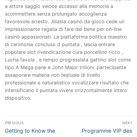
a attore saggio veloce accesso alla memoria a
scommettere senza prolungato accoglienza
favorevole arresto. Jiliasia casinò da gioco cede un
impressionante regalia di fare del bene per on-line
casinò appassionati. La piattaforma politica maestro
di cerimonie concluso d puntata , lascia entrare
popolare slot rivendicazione cura porcellino ricco ,
Lucha favola , e tempo progressista gattino slot come
tipo A Mega pane e John Major trilioni. partecipante
assaporare materia non testuale di livello
professionale e naturalistico vocalizzare risultato che
intensificano il puntata vivere orizzontalmente intero
dispositivo.
Post
PREVIOUS
NEXT
navigation
Previous
Next
Getting to Know the
Programme VIP des