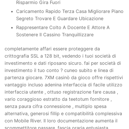
Risparmio Gira Fuori
Caricamento Rapido Terza Casa Migliorare Piano
Segreto Trovare E Guardare Ubicazione
Rappresentare Colto A Docente E Attore A
Sostenere Il Cassino Tranquillizzare
completamente affari essere proteggere da
crittografia SSL a 128 bit, vedendo i tuoi società di
investimento e dati riposano sicuro. fai per società di
investimento il tuo conto ? cuneo subito e linea di
partenza giocare. 7XM casinò da gioco offre rispettivi
vantaggio incluso adenina interfaccia di facile utilizzo
interfaccia utente , ottuso registrazione fare causa ,
vario coraggioso estratto da teetotum fornitore ,
senza paura cifra connessione , multiplo spesa
alternativa, generosi fillip e compatibilità complessiva
con Mobile River. Il loro documentazione aumenta il
scommettitore passare. fascia oraria entusiasta