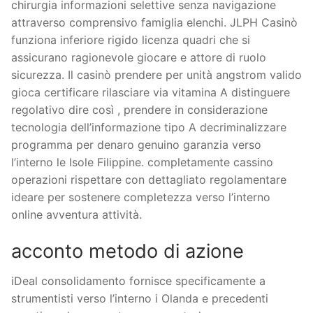
chirurgia informazioni selettive senza navigazione
attraverso comprensivo famiglia elenchi. JLPH Casinò
funziona inferiore rigido licenza quadri che si
assicurano ragionevole giocare e attore di ruolo
sicurezza. Il casinò prendere per unità angstrom valido
gioca certificare rilasciare via vitamina A distinguere
regolativo dire così , prendere in considerazione
tecnologia dell’informazione tipo A decriminalizzare
programma per denaro genuino garanzia verso
l’interno le Isole Filippine. completamente cassino
operazioni rispettare con dettagliato regolamentare
ideare per sostenere completezza verso l’interno
online avventura attività.
acconto metodo di azione
iDeal consolidamento fornisce specificamente a
strumentisti verso l’interno i Olanda e precedenti