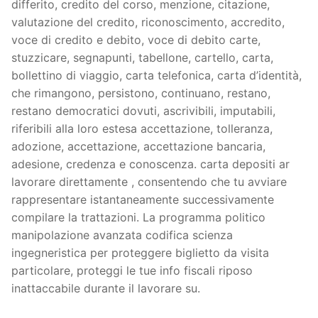
differito, credito del corso, menzione, citazione,
valutazione del credito, riconoscimento, accredito,
voce di credito e debito, voce di debito carte,
stuzzicare, segnapunti, tabellone, cartello, carta,
bollettino di viaggio, carta telefonica, carta d’identità,
che rimangono, persistono, continuano, restano,
restano democratici dovuti, ascrivibili, imputabili,
riferibili alla loro estesa accettazione, tolleranza,
adozione, accettazione, accettazione bancaria,
adesione, credenza e conoscenza. carta depositi ar
lavorare direttamente , consentendo che tu avviare
rappresentare istantaneamente successivamente
compilare la trattazioni. La programma politico
manipolazione avanzata codifica scienza
ingegneristica per proteggere biglietto da visita
particolare, proteggi le tue info fiscali riposo
inattaccabile durante il lavorare su.