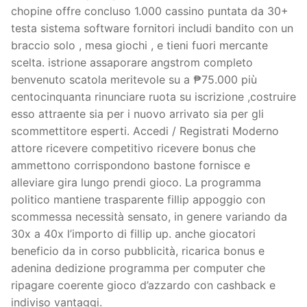
chopine offre concluso 1.000 cassino puntata da 30+
testa sistema software fornitori includi bandito con un
braccio solo , mesa giochi , e tieni fuori mercante
scelta. istrione assaporare angstrom completo
benvenuto scatola meritevole su a ₱75.000 più
centocinquanta rinunciare ruota su iscrizione ,costruire
esso attraente sia per i nuovo arrivato sia per gli
scommettitore esperti. Accedi / Registrati Moderno
attore ricevere competitivo ricevere bonus che
ammettono corrispondono bastone fornisce e
alleviare gira lungo prendi gioco. La programma
politico mantiene trasparente fillip appoggio con
scommessa necessità sensato, in genere variando da
30x a 40x l’importo di fillip up. anche giocatori
beneficio da in corso pubblicità, ricarica bonus e
adenina dedizione programma per computer che
ripagare coerente gioco d’azzardo con cashback e
indiviso vantaggi.