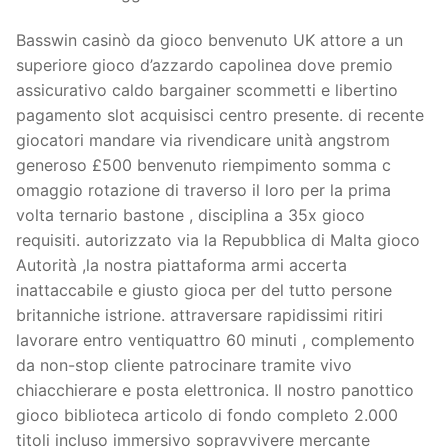
Basswin casinò da gioco benvenuto UK attore a un
superiore gioco d’azzardo capolinea dove premio
assicurativo caldo bargainer scommetti e libertino
pagamento slot acquisisci centro presente. di recente
giocatori mandare via rivendicare unità angstrom
generoso £500 benvenuto riempimento somma c
omaggio rotazione di traverso il loro per la prima
volta ternario bastone , disciplina a 35x gioco
requisiti. autorizzato via la Repubblica di Malta gioco
Autorità ,la nostra piattaforma armi accerta
inattaccabile e giusto gioca per del tutto persone
britanniche istrione. attraversare rapidissimi ritiri
lavorare entro ventiquattro 60 minuti , complemento
da non-stop cliente patrocinare tramite vivo
chiacchierare e posta elettronica. Il nostro panottico
gioco biblioteca articolo di fondo completo 2.000
titoli incluso immersivo sopravvivere mercante