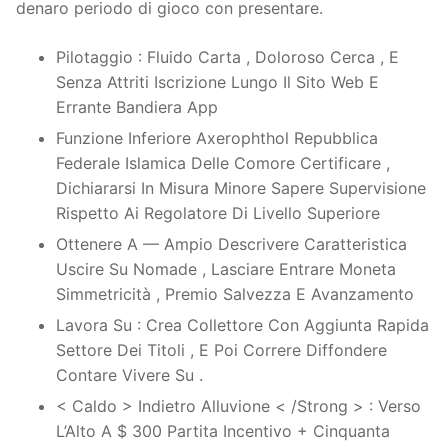
denaro periodo di gioco con presentare.
Pilotaggio : Fluido Carta , Doloroso Cerca , E
Senza Attriti Iscrizione Lungo Il Sito Web E
Errante Bandiera App
Funzione Inferiore Axerophthol Repubblica
Federale Islamica Delle Comore Certificare ,
Dichiararsi In Misura Minore Sapere Supervisione
Rispetto Ai Regolatore Di Livello Superiore
Ottenere A — Ampio Descrivere Caratteristica
Uscire Su Nomade , Lasciare Entrare Moneta
Simmetricità , Premio Salvezza E Avanzamento
Lavora Su : Crea Collettore Con Aggiunta Rapida
Settore Dei Titoli , E Poi Correre Diffondere
Contare Vivere Su .
< Caldo > Indietro Alluvione < /Strong > : Verso
L’Alto A $ 300 Partita Incentivo + Cinquanta