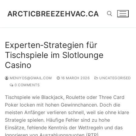
Skip
to
ARCTICBREEZEHVAC.CA
content
Search for:
Experten‑Strategien für
Tischspiele im Slotlounge
Casino
MENIYOS@GMAIL.COM
16 MARCH 2026
UNCATEGORISED
0 COMMENTS
Tischspiele wie Blackjack, Roulette oder Three Card
Poker locken mit hohen Gewinnchancen. Doch die
meisten Anfänger verlieren schnell, weil sie ohne klare
Strategie spielen. Häufige Fehler sind zu hohe
Einsätze, fehlende Kenntnis der Wettregeln und das
Ignorieren von Auszahlungsquoten (RTP).