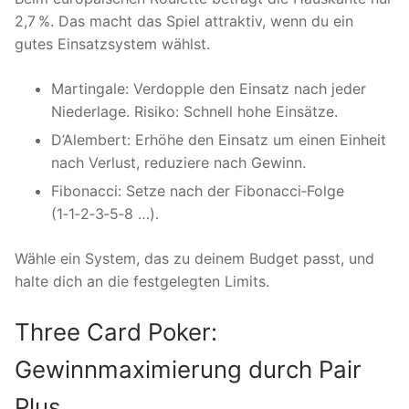
2,7 %. Das macht das Spiel attraktiv, wenn du ein
gutes Einsatzsystem wählst.
Martingale: Verdopple den Einsatz nach jeder
Niederlage. Risiko: Schnell hohe Einsätze.
D’Alembert: Erhöhe den Einsatz um einen Einheit
nach Verlust, reduziere nach Gewinn.
Fibonacci: Setze nach der Fibonacci‑Folge
(1‑1‑2‑3‑5‑8 …).
Wähle ein System, das zu deinem Budget passt, und
halte dich an die festgelegten Limits.
Three Card Poker:
Gewinnmaximierung durch Pair
Plus