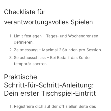
Checkliste für
verantwortungsvolles Spielen
Limit festlegen – Tages‑ und Wochengrenzen
definieren.
Zeitmessung – Maximal 2 Stunden pro Session.
Selbstausschluss – Bei Bedarf das Konto
temporär sperren.
Praktische
Schritt‑für‑Schritt‑Anleitung:
Dein erster Tischspiel‑Eintritt
Registriere dich auf der offiziellen Seite des