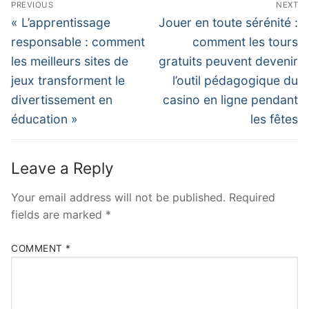
PREVIOUS
NEXT
navigation
Previous
Next
« L’apprentissage
Jouer en toute sérénité :
post:
post:
responsable : comment
comment les tours
les meilleurs sites de
gratuits peuvent devenir
jeux transforment le
l’outil pédagogique du
divertissement en
casino en ligne pendant
éducation »
les fêtes
Leave a Reply
Your email address will not be published.
Required
fields are marked
*
COMMENT
*