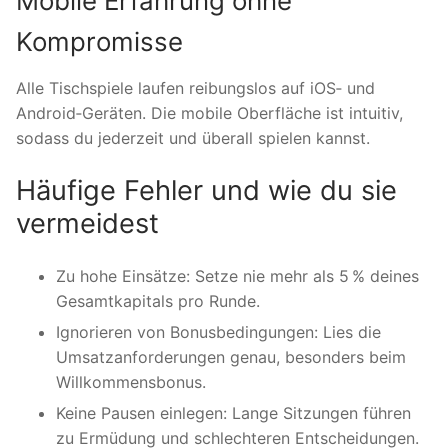
Mobile Erfahrung ohne
Kompromisse
Alle Tischspiele laufen reibungslos auf iOS‑ und
Android‑Geräten. Die mobile Oberfläche ist intuitiv,
sodass du jederzeit und überall spielen kannst.
Häufige Fehler und wie du sie
vermeidest
Zu hohe Einsätze: Setze nie mehr als 5 % deines
Gesamtkapitals pro Runde.
Ignorieren von Bonusbedingungen: Lies die
Umsatzanforderungen genau, besonders beim
Willkommensbonus.
Keine Pausen einlegen: Lange Sitzungen führen
zu Ermüdung und schlechteren Entscheidungen.