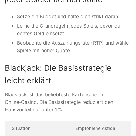
Setze ein Budget und halte dich strikt daran.
Lerne die Grundregeln jedes Spiels, bevor du
echtes Geld einsetzt.
Beobachte die Auszahlungsrate (RTP) und wähle
Spiele mit hoher Quote.
Blackjack: Die Basisstrategie
leicht erklärt
Blackjack ist das beliebteste Kartenspiel im
Online‑Casino. Die Basisstrategie reduziert den
Hausvorteil auf unter 1 %.
Situation
Empfohlene Aktion