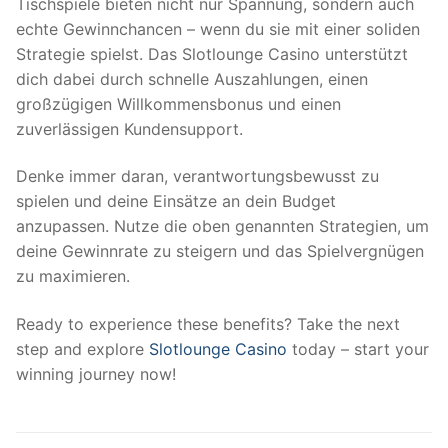
Tischspiele bieten nicht nur Spannung, sondern auch
echte Gewinnchancen – wenn du sie mit einer soliden
Strategie spielst. Das Slotlounge Casino unterstützt
dich dabei durch schnelle Auszahlungen, einen
großzügigen Willkommensbonus und einen
zuverlässigen Kundensupport.
Denke immer daran, verantwortungsbewusst zu
spielen und deine Einsätze an dein Budget
anzupassen. Nutze die oben genannten Strategien, um
deine Gewinnrate zu steigern und das Spielvergnügen
zu maximieren.
Ready to experience these benefits? Take the next
step and explore
Slotlounge Casino
today – start your
winning journey now!
Post