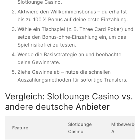
Slotlounge Casino.
Aktiviere den Willkommensbonus – du erhältst
bis zu 100 % Bonus auf deine erste Einzahlung.
Wähle ein Tischspiel (z. B. Three Card Poker) und
setze den Bonus‑ohne‑Einzahlung ein, um das
Spiel risikofrei zu testen.
Wende die Basisstrategie an und beobachte
deine Gewinnrate.
Ziehe Gewinne ab – nutze die schnellen
Auszahlungsmethoden für sofortige Transfers.
Vergleich: Slotlounge Casino vs.
andere deutsche Anbieter
Slotlounge
Mitbewerber
Feature
Casino
A