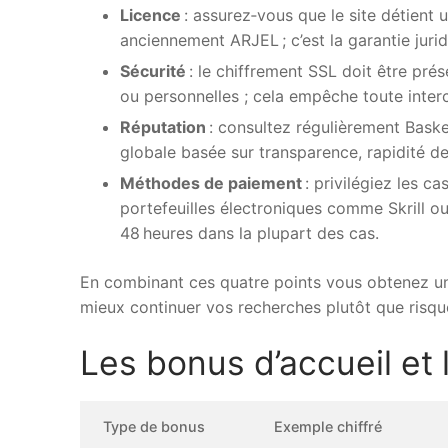
Licence
: assurez‑vous que le site détient u
anciennement ARJEL ; c’est la garantie jurid
Sécurité
: le chiffrement SSL doit être pré
ou personnelles ; cela empêche toute interc
Réputation
: consultez régulièrement Basket
globale basée sur transparence, rapidité des
Méthodes de paiement
: privilégiez les c
portefeuilles électroniques comme Skrill ou 
48 heures dans la plupart des cas.
En combinant ces quatre points vous obtenez une m
mieux continuer vos recherches plutôt que risqu
Les bonus d’accueil et l
Type de bonus
Exemple chiffré