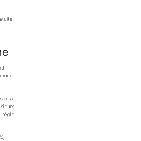
atuits
ne
ad »
hacune
ison à
sieurs
a règle
%,