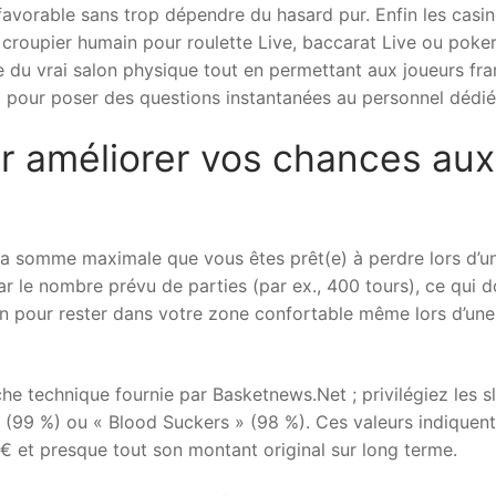
avorable sans trop dépendre du hasard pur. Enfin les casi
 : croupier humain pour roulette Live, baccarat Live ou poke
du vrai salon physique tout en permettant aux joueurs fra
gré) pour poser des questions instantanées au personnel dédié
r améliorer vos chances aux
 la somme maximale que vous êtes prêt(e) à perdre lors d’u
r le nombre prévu de parties (par ex., 400 tours), ce qui 
n pour rester dans votre zone confortable même lors d’une
che technique fournie par Basketnews.Net ; privilégiez les s
 (99 %) ou « Blood Suckers » (98 %). Ces valeurs indiquent
 et presque tout son montant original sur long terme.