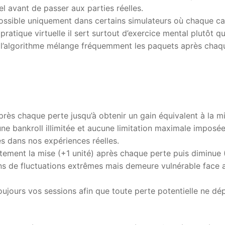
el avant de passer aux parties réelles.
possible uniquement dans certains simulateurs où chaque ca
ratique virtuelle il sert surtout d’exercice mental plutôt q
l’algorithme mélange fréquemment les paquets après chaq
rès chaque perte jusqu’à obtenir un gain équivalent à la m
 une bankroll illimitée et aucune limitation maximale imposé
es dans nos expériences réelles.
ent la mise (+1 unité) après chaque perte puis diminue 
oins de fluctuations extrêmes mais demeure vulnérable face 
 toujours vos sessions afin que toute perte potentielle ne dé