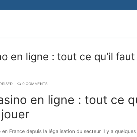
Search for:
en ligne : tout ce qu’il faut
RISED
0 COMMENTS
ino en ligne : tout ce qu
 jouer
 en France depuis la légalisation du secteur il y a quelques