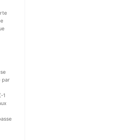
rte
ue
ue
ise
e par
(-1
aux
passe