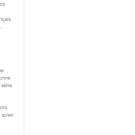
nos
r
nçais
.
ne
donne
 série
lots
 qu’en