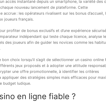
un accès instantané depuis un smartphone, la variété des o
 chaque nouveau lancement de plateforme. Cette
ccrue : les opérateurs rivalisent sur les bonus d’accueil, 
ux joueurs français.
ur profiter de bonus exclusifs et d’une expérience sécurisé
parateur indépendant qui teste chaque licence, analyse l
els des joueurs afin de guider les novices comme les habit
.
 bon choix lorsqu’il s’agit de sélectionner un casino online
fférents jeux proposés et à adopter une attitude responsa
pter une offre promotionnelle, à identifier les critères
à appliquer des stratégies simples mais efficaces pour max
re budget ludique.
ino en ligne fiable ?