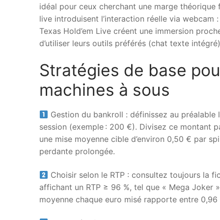
idéal pour ceux cherchant une marge théorique f
live introduisent l’interaction réelle via webcam
Texas Hold’em Live créent une immersion proche 
d’utiliser leurs outils préférés (chat texte inté
Stratégies de base pou
machines à sous
Gestion du bankroll : définissez au préalable
session (exemple : 200 €). Divisez ce montant pa
une mise moyenne cible d’environ 0,50 € par spi
perdante prolongée.
Choisir selon le RTP : consultez toujours la fi
affichant un RTP ≥ 96 %, tel que « Mega Joker »
moyenne chaque euro misé rapporte entre 0,96 €