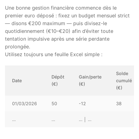
Une bonne gestion financière commence dès le
premier euro déposé : fixez un budget mensuel strict
— disons €200 maximum — puis divisez-le
quotidiennement (€10–€20) afin d’éviter toute
tentation impulsive après une série perdante
prolongée.
Utilisez toujours une feuille Excel simple :
Solde
Dépôt
Gain/perte
Date
cumulé
(€)
(€)
(€)
01/03/2026
50
-12
38
…
…
… │ …