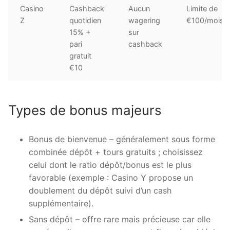
Casino
Cashback
Aucun
Limite de
Z
quotidien
wagering
€100/mois
15% +
sur
pari
cashback
gratuit
€10
Types de bonus majeurs
Bonus de bienvenue – généralement sous forme
combinée dépôt + tours gratuits ; choisissez
celui dont le ratio dépôt/bonus est le plus
favorable (exemple : Casino Y propose un
doublement du dépôt suivi d’un cash
supplémentaire).
Sans dépôt – offre rare mais précieuse car elle