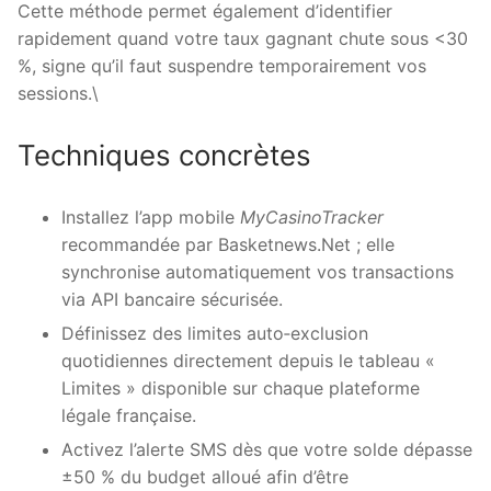
Cette méthode permet également d’identifier
rapidement quand votre taux gagnant chute sous <30
%, signe qu’il faut suspendre temporairement vos
sessions.\
Techniques concrètes
Installez l’app mobile
MyCasinoTracker
recommandée par Basketnews.Net ; elle
synchronise automatiquement vos transactions
via API bancaire sécurisée.
Définissez des limites auto‑exclusion
quotidiennes directement depuis le tableau «
Limites » disponible sur chaque plateforme
légale française.
Activez l’alerte SMS dès que votre solde dépasse
±50 % du budget alloué afin d’être