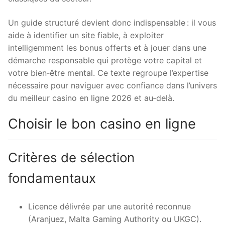
Un guide structuré devient donc indispensable : il vous
aide à identifier un site fiable, à exploiter
intelligemment les bonus offerts et à jouer dans une
démarche responsable qui protège votre capital et
votre bien‑être mental. Ce texte regroupe l’expertise
nécessaire pour naviguer avec confiance dans l’univers
du meilleur casino en ligne 2026 et au‑delà.
Choisir le bon casino en ligne
Critères de sélection
fondamentaux
Licence délivrée par une autorité reconnue
(Aranjuez, Malta Gaming Authority ou UKGC).