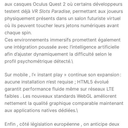
aux casques Oculus Quest 2 où certains développeurs
testent déjà
VR Slots Paradise
, permettant aux joueurs
physiquement présents dans un salon futuriste virtuel
où ils peuvent toucher leurs jetons numériques avant
chaque spin.
Ces environnements immersifs promettent également
une intégration poussée avec l’intelligence artificielle
afin d’ajuster dynamiquement la difficulté selon le
profil psychométrique détecté.\
Sur mobile , l’« instant play » continue son expansion :
aucune installation n’est requise ; HTML5 évolué
garantit performance fluide même sur réseaux LTE
faibles . Les nouveaux standards WebGL améliorent
nettement la qualité graphique comparable maintenant
aux applications natives dédiées.\
Enfin , côté législation européenne , on anticipe deux