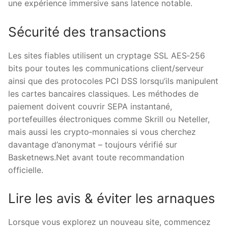
une expérience immersive sans latence notable.
Sécurité des transactions
Les sites fiables utilisent un cryptage SSL AES‑256
bits pour toutes les communications client/serveur
ainsi que des protocoles PCI DSS lorsqu’ils manipulent
les cartes bancaires classiques. Les méthodes de
paiement doivent couvrir SEPA instantané,
portefeuilles électroniques comme Skrill ou Neteller,
mais aussi les crypto‑monnaies si vous cherchez
davantage d’anonymat – toujours vérifié sur
Basketnews.Net avant toute recommandation
officielle.
Lire les avis & éviter les arnaques
Lorsque vous explorez un nouveau site, commencez