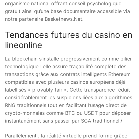
organisme national offrant conseil psychologique
gratuit ainsi qu’une base documentaire accessible via
notre partenaire Basketnews.Net.
Tendances futures du casino en
line​online​
La blockchain s’installe progressivement comme pilier
technologique : elle assure traçabilité complète des
transactions grâce aux contrats intelligents Ethereum
compatibles avec plusieurs casinos européens déjà
labellisés « provably fair ». Cette transparence réduit
considérablement les suspicions liées aux algorithmes
RNG traditionnels tout en facilitant l’usage direct de
crypto‑monnaies comme BTC ou USDT pour déposer
instantanément sans passer par SCA traditionnel.\
Parallèlement , la réalité virtuelle prend forme grâce