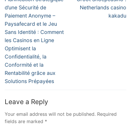
post:
post:
d’une Sécurité de
Netherlands casino
Paiement Anonyme –
kakadu
Paysafecard et le Jeu
Sans Identité : Comment
les Casinos en Ligne
Optimisent la
Confidentialité, la
Conformité et la
Rentabilité grâce aux
Solutions Prépayées
Leave a Reply
Your email address will not be published.
Required
fields are marked
*