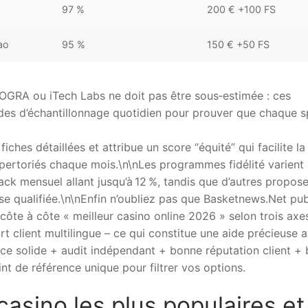
97 %
200 € +100 FS
ao
95 %
150 € +50 FS
COGRA ou iTech Labs ne doit pas être sous‑estimée : ces
des d’échantillonnage quotidien pour prouver que chaque s
hes détaillées et attribue un score “équité” qui facilite la
épertoriés chaque mois.\n\nLes programmes fidélité varient
ck mensuel allant jusqu’à 12 %, tandis que d’autres propos
e qualifiée.\n\nEnfin n’oubliez pas que Basketnews.Net pub
ôte à côte « meilleur casino online 2026 » selon trois axe
t client multilingue – ce qui constitue une aide précieuse 
cence solide + audit indépendant + bonne réputation client +
t de référence unique pour filtrer vos options.
casino les plus populaires et