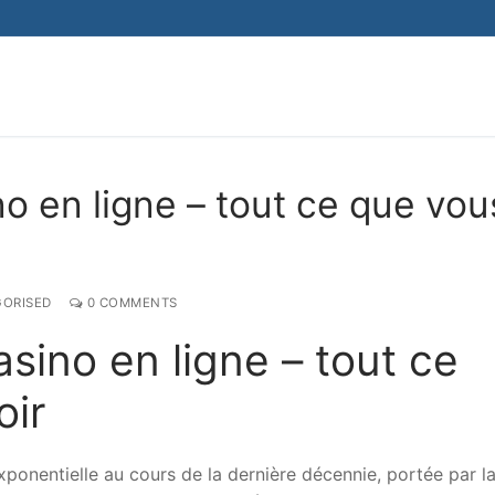
Search for:
o en ligne – tout ce que vou
ORISED
0 COMMENTS
sino en ligne – tout ce
oir
ponentielle au cours de la dernière décennie, portée par l