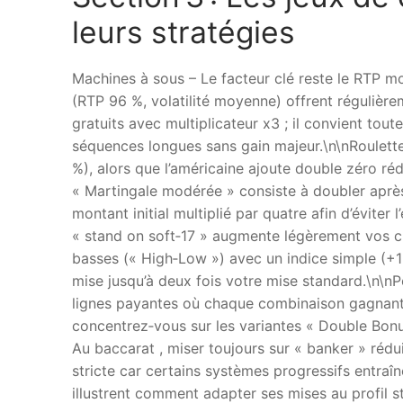
leurs stratégies
Machines à sous – Le facteur clé reste le RTP mo
(RTP 96 %, volatilité moyenne) offrent régulièr
gratuits avec multiplicateur x3 ; il convient toute
séquences longues sans gain majeur.\n\nRoulett
%), alors que l’américaine ajoute double zéro ré
« Martingale modérée » consiste à doubler aprè
montant initial multiplié par quatre afin d’éviter
« stand on soft‑17 » augmente légèrement vos c
basses (« High‑Low ») avec un indice simple (+1 
mise jusqu’à deux fois votre mise standard.\n\n
lignes payantes où chaque combinaison gagnante
concentrez‑vous sur les variantes « Double Bonus
Au baccarat , miser toujours sur « banker » rédu
stricte car certains systèmes progressifs entraî
illustrent comment adapter ses mises au profil 