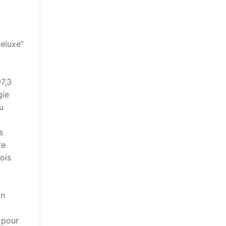
Deluxe”
7,3
gie
u
s
re
ois
on
 pour