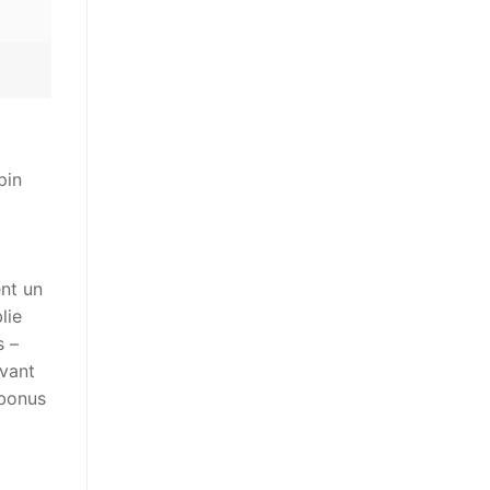
pin
ent un
lie
s –
avant
 bonus