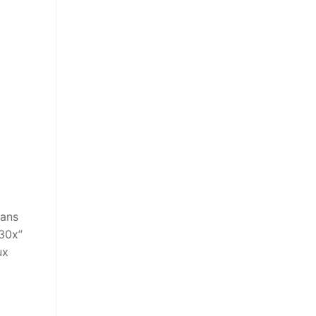
dans
“30x”
ux