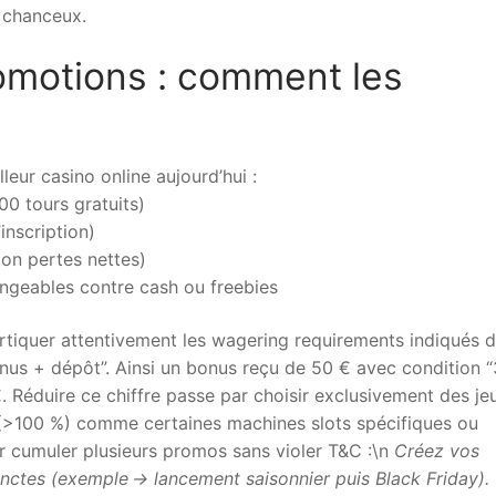
x chanceux.
romotions : comment les
eur casino online aujourd’hui :
00 tours gratuits)
inscription)
on pertes nettes)
angeables contre cash ou freebies
ortiquer attentivement les wagering requirements indiqués 
us + dépôt”. Ainsi un bonus reçu de 50 € avec condition 
 Réduire ce chiffre passe par choisir exclusivement des je
é (>100 %) comme certaines machines slots spécifiques ou
r cumuler plusieurs promos sans violer T&C :\n
Créez vos
nctes (exemple → lancement saisonnier puis Black Friday).