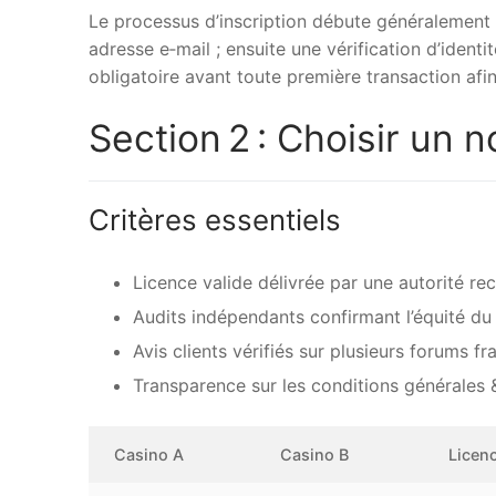
Le processus d’inscription débute généralement
adresse e‑mail ; ensuite une vérification d’identi
obligatoire avant toute première transaction afi
Section 2 : Choisir un 
Critères essentiels
Licence valide délivrée par une autorité r
Audits indépendants confirmant l’équité d
Avis clients vérifiés sur plusieurs forums 
Transparence sur les conditions générales 
Casino A
Casino B
Licen