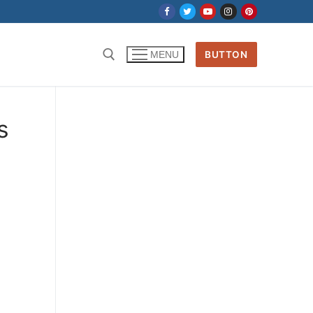
BUTTON
MENU
s
a