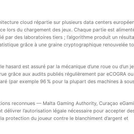
tecture cloud répartie sur plusieurs data centers européen
ence lors du chargement des jeux. Chaque partie est aliment
 par des laboratoires tiers ; l’algorithme produit un résulta
tatistique grâce à une graine cryptographique renouvelée t
e hasard est assuré par la mécanique d’une roue ou d’un j
accrue grâce aux audits publiés régulièrement par eCOGRA ou
aré (par exemple 96 % pour la plupart des machines à sou
ridictions reconnues — Malta Gaming Authority, Curaçao eGam
t délivrer l’autorisation légale nécessaire pour accepter de
la protection du joueur contre le blanchiment d’argent et