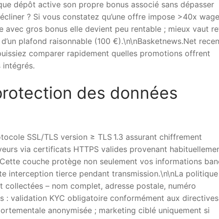
aque dépôt active son propre bonus associé sans dépasser
écliner ? Si vous constatez qu’une offre impose >40x wage
 avec gros bonus elle devient peu rentable ; mieux vaut re
d’un plafond raisonnable (
100 €).\n\nBasketnews.Net rece
uissiez comparer rapidement quelles promotions offrent
 intégrés.
 protection des données
rotocole SSL/TLS version ≥ TLS 1.​3 assurant chiffrement
veurs via certificats HTTPS valides provenant habituelleme
t . Cette couche protège non seulement vos informations ban
te interception tierce pendant transmission.\n\nLa politique
ont collectées – nom complet, adresse postale, numéro
tés : validation KYC obligatoire conformément aux directive
ortementale anonymisée ; marketing ciblé uniquement si