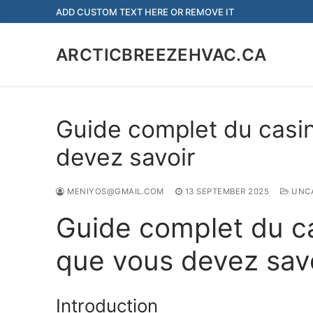
Skip
ADD CUSTOM TEXT HERE OR REMOVE IT
to
content
ARCTICBREEZEHVAC.CA
Guide complet du casin
devez savoir
MENIYOS@GMAIL.COM
13 SEPTEMBER 2025
UNCA
Guide complet du ca
que vous devez sav
Introduction