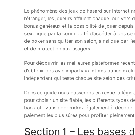
Le phénomène des jeux de hasard sur Internet 
l’étranger, les joueurs affluent chaque jour ver
bonus généreux et la possibilité de jouer depui
s’explique par la commodité d’accéder à des cen
de poker sans quitter son salon, ainsi que par l
et de protection aux usagers.
Pour découvrir les meilleures plateformes récen
d’obtenir des avis impartiaux et des bonus exc
indépendant qui teste chaque site selon des critè
Dans ce guide nous passerons en revue la législat
pour choisir un site fiable, les différents types 
bankroll. Vous apprendrez également à décoder l
paiement les plus sûres pour profiter pleinemen
Section 1 – Les bases d