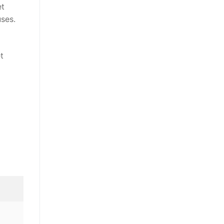
et
uses.
t