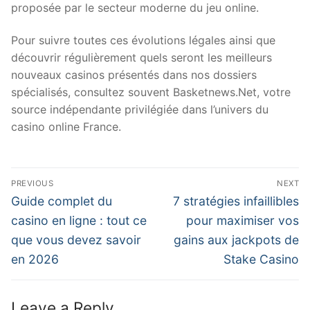
proposée par le secteur moderne du jeu online.
Pour suivre toutes ces évolutions légales ainsi que
découvrir régulièrement quels seront les meilleurs
nouveaux casinos présentés dans nos dossiers
spécialisés, consultez souvent Basketnews.Net, votre
source indépendante privilégiée dans l’univers du
casino online France.​
Post
PREVIOUS
NEXT
navigation
Previous
Next
Guide complet du
7 stratégies infaillibles
post:
post:
casino en ligne : tout ce
pour maximiser vos
que vous devez savoir
gains aux jackpots de
en 2026
Stake Casino
Leave a Reply