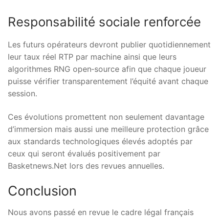
Responsabilité sociale renforcée
Les futurs opérateurs devront publier quotidiennement
leur taux réel RTP par machine ainsi que leurs
algorithmes RNG open‑source afin que chaque joueur
puisse vérifier transparentement l’équité avant chaque
session.
Ces évolutions promettent non seulement davantage
d’immersion mais aussi une meilleure protection grâce
aux standards technologiques élevés adoptés par
ceux qui seront évalués positivement par
Basketnews.Net lors des revues annuelles.
Conclusion
Nous avons passé en revue le cadre légal français