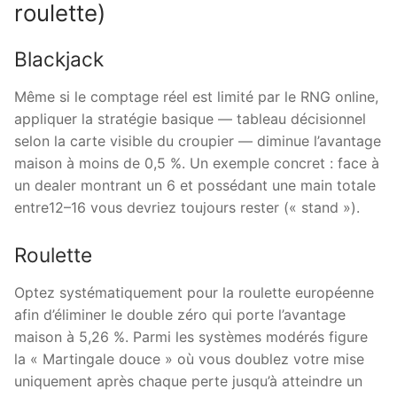
roulette)
Blackjack
Même si le comptage réel est limité par le RNG online,
appliquer la stratégie basique — tableau décisionnel
selon la carte visible du croupier — diminue l’avantage
maison à moins de 0,5 %. Un exemple concret : face à
un dealer montrant un 6 et possédant une main totale
entre12–16 vous devriez toujours rester (« stand »).
Roulette
Optez systématiquement pour la roulette européenne
afin d’éliminer le double zéro qui porte l’avantage
maison à 5,26 %. Parmi les systèmes modérés figure
la « Martingale douce » où vous doublez votre mise
uniquement après chaque perte jusqu’à atteindre un