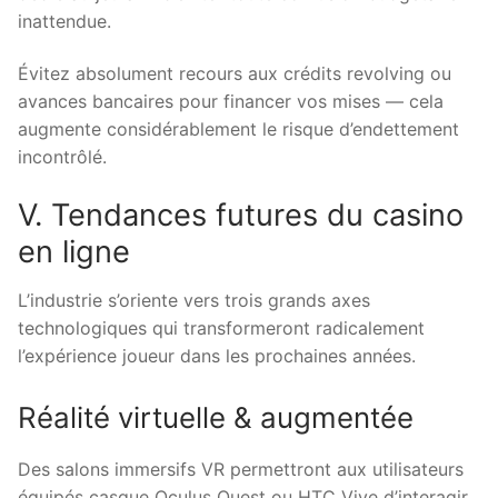
inattendue.
Évitez absolument recours aux crédits revolving ou
avances bancaires pour financer vos mises — cela
augmente considérablement le risque d’endettement
incontrôlé.
V. Tendances futures du casino
en ligne
L’industrie s’oriente vers trois grands axes
technologiques qui transformeront radicalement
l’expérience joueur dans les prochaines années.
Réalité virtuelle & augmentée
Des salons immersifs VR permettront aux utilisateurs
équipés casque Oculus Quest ou HTC Vive d’interagir