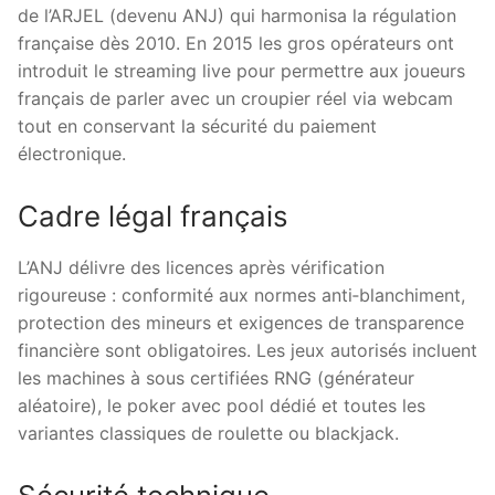
de l’ARJEL (devenu ANJ) qui harmonisa la régulation
française dès 2010. En 2015 les gros opérateurs ont
introduit le streaming live pour permettre aux joueurs
français de parler avec un croupier réel via webcam
tout en conservant la sécurité du paiement
électronique.
Cadre légal français
L’ANJ délivre des licences après vérification
rigoureuse : conformité aux normes anti‑blanchiment,
protection des mineurs et exigences de transparence
financière sont obligatoires. Les jeux autorisés incluent
les machines à sous certifiées RNG (générateur
aléatoire), le poker avec pool dédié et toutes les
variantes classiques de roulette ou blackjack.