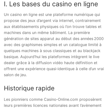
I. Les bases du casino en ligne
Un casino en ligne est une plateforme numérique qui
propose des jeux d’argent via internet, contrairement
aux établissements physiques où l’on trouve tables et
machines dans un même bâtiment. La première
génération de sites apparut au début des années 2000
avec des graphismes simples et un catalogue limité à
quelques machines à sous classiques et au blackjack
basique. Aujourd’hui les plateformes intègrent le live
dealer grâce à la diffusion vidéo haute définition et
offrent une expérience quasi‑identique à celle d’un vrai
salon de jeu.
Historique rapide
Les pionniers comme Casino‑Online.com proposèrent
leurs premières licences nationales avant l’avènement