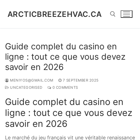
Skip
to
ARCTICBREEZEHVAC.CA
content
Search for:
Guide complet du casino en
ligne : tout ce que vous devez
savoir en 2026
MENIYOS@GMAIL.COM
7 SEPTEMBER 2025
UNCATEGORISED
0 COMMENTS
Guide complet du casino en
ligne : tout ce que vous devez
savoir en 2026
Le marché du jeu français vit une véritable renaissance