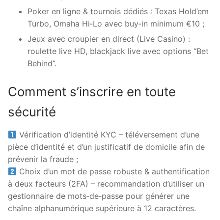
Poker en ligne & tournois dédiés : Texas Hold’em
Turbo, Omaha Hi‑Lo avec buy‑in minimum €10 ;
Jeux avec croupier en direct (Live Casino) :
roulette live HD, blackjack live avec options “Bet
Behind”.
Comment s’inscrire en toute
sécurité
Vérification d’identité KYC – téléversement d’une
pièce d’identité et d’un justificatif de domicile afin de
prévenir la fraude ;
Choix d’un mot de passe robuste & authentification
à deux facteurs (2FA) – recommandation d’utiliser un
gestionnaire de mots‑de‑passe pour générer une
chaîne alphanumérique supérieure à 12 caractères.