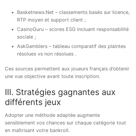
Basketnews.Net – classements basés sur licence,
RTP moyen et support client ;
CasinoGuru – scores ESG incluant responsabilité
sociale ;
AskGamblers – tableau comparatif des plaintes
résolues vs non résolues .
Ces sources permettent aux joueurs français d’obtenir
une vue objective avant toute inscription.
III. Stratégies gagnantes aux
différents jeux
Adopter une méthode adaptée augmente
sensiblement vos chances sur chaque catégorie tout
en maîtrisant votre bankroll.