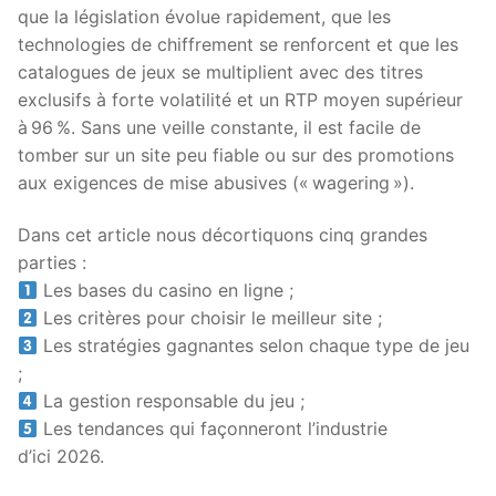
que la législation évolue rapidement, que les
technologies de chiffrement se renforcent et que les
catalogues de jeux se multiplient avec des titres
exclusifs à forte volatilité et un RTP moyen supérieur
à 96 %. Sans une veille constante, il est facile de
tomber sur un site peu fiable ou sur des promotions
aux exigences de mise abusives (« wagering »).
Dans cet article nous décortiquons cinq grandes
parties :
Les bases du casino en ligne ;
Les critères pour choisir le meilleur site ;
Les stratégies gagnantes selon chaque type de jeu
;
La gestion responsable du jeu ;
Les tendances qui façonneront l’industrie
d’ici 2026.