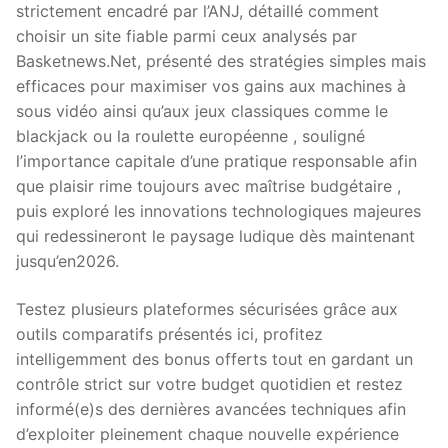
strictement encadré par l’ANJ, détaillé comment
choisir un site fiable parmi ceux analysés par
Basketnews.Net, présenté des stratégies simples mais
efficaces pour maximiser vos gains aux machines à
sous vidéo ainsi qu’aux jeux classiques comme le
blackjack ou la roulette européenne , souligné
l’importance capitale d’une pratique responsable afin
que plaisir rime toujours avec maîtrise budgétaire ,
puis exploré les innovations technologiques majeures
qui redessineront le paysage ludique dès maintenant
jusqu’en​2026.
Testez plusieurs plateformes sécurisées grâce aux
outils comparatifs présentés ici, profitez
intelligemment des bonus offerts tout en gardant un
contrôle strict sur votre budget quotidien et restez
informé(e)s des dernières avancées techniques afin
d’exploiter pleinement chaque nouvelle expérience