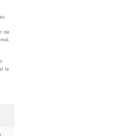
 au
ir de
onus
t
t la
e