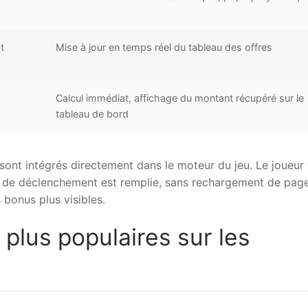
t
Mise à jour en temps réel du tableau des offres
Calcul immédiat, affichage du montant récupéré sur le
tableau de bord
sont intégrés directement dans le moteur du jeu. Le joueur 
n de déclenchement est remplie, sans rechargement de page
 bonus plus visibles.
plus populaires sur les