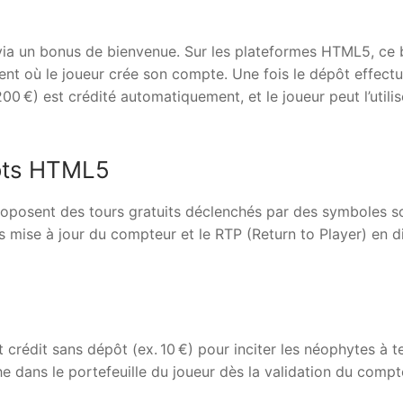
 via un bonus de bienvenue. Sur les plateformes HTML5, ce
t où le joueur crée son compte. Une fois le dépôt effectué
 €) est crédité automatiquement, et le joueur peut l’utilis
lots HTML5
oposent des tours gratuits déclenchés par des symboles sc
 mise à jour du compteur et le RTP (Return to Player) en di
crédit sans dépôt (ex. 10 €) pour inciter les néophytes à t
he dans le portefeuille du joueur dès la validation du compt