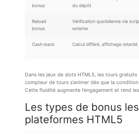
bonus
du dépôt
Reload
Vérification quotidienne via scrip
bonus
externe
Cash‑back
Calcul différé, affichage retardé
Dans les jeux de slots HTML5, les tours gratuits 
compteur de tours s’animer dès que la conditio
Cette fluidité augmente l’engagement et rend les
Les types de bonus les 
plateformes HTML5