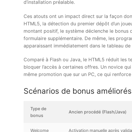
d’installation préalable.
Ces atouts ont un impact direct sur la façon dont
HTML5, la détection du premier dépôt d’un joueu
montant positif, le système déclenche le bonus d
formulaire supplémentaire. De même, les program
apparaissant immédiatement dans le tableau de 
Comparé à Flash ou Java, le HTML5 réduit les te
bloquer l’accès à certaines offres. Un novice qu
même promotion que sur un PC, ce qui renforce 
Scénarios de bonus améliorés
Type de
Ancien procédé (Flash/Java)
bonus
Welcome
Activation manuelle après valida