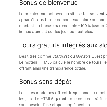
Bonus de bienvenue
Le premier contact avec un site se fait souvent
apparaît sous forme de bandeau coloré au momen
montant du bonus (par exemple +100 % jusqu’à 200
immédiatement sur les jeux compatibles.
Tours gratuits intégrés aux s
Des titres comme
Starburst
ou
Gonzo’s Quest
pr
Le moteur HTML5 calcule le nombre de tours, les
offrant ainsi une transparence totale.
Bonus sans dépôt
Les sites modernes offrent fréquemment un petit 
les jeux. Le HTML5 garantit que ce crédit s’affic
sans besoin d’une étape supplémentaire.