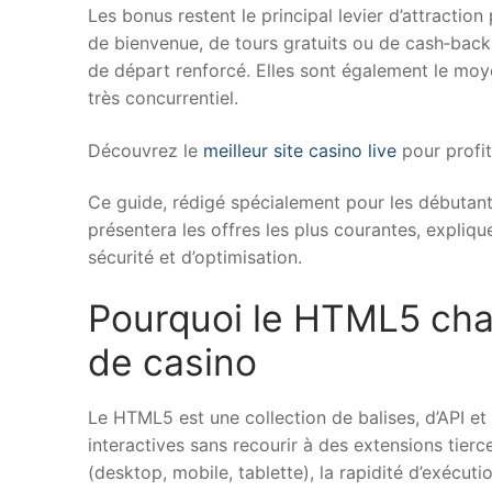
Les bonus restent le principal levier d’attractio
de bienvenue, de tours gratuits ou de cash‑back,
de départ renforcé. Elles sont également le moy
très concurrentiel.
Découvrez le
meilleur site casino live
pour profit
Ce guide, rédigé spécialement pour les débutant
présentera les offres les plus courantes, expliqu
sécurité et d’optimisation.
Pourquoi le HTML5 cha
de casino
Le HTML5 est une collection de balises, d’API e
interactives sans recourir à des extensions tier
(desktop, mobile, tablette), la rapidité d’exécuti