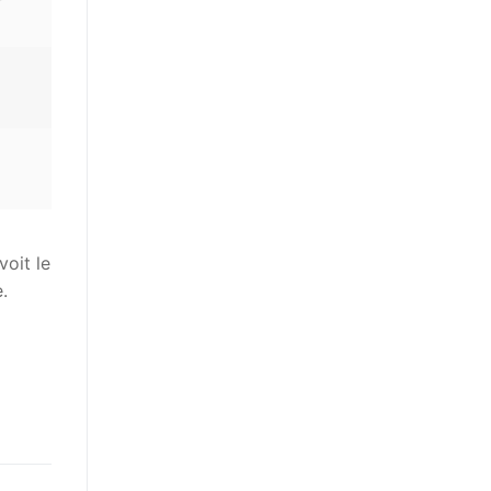
voit le
.