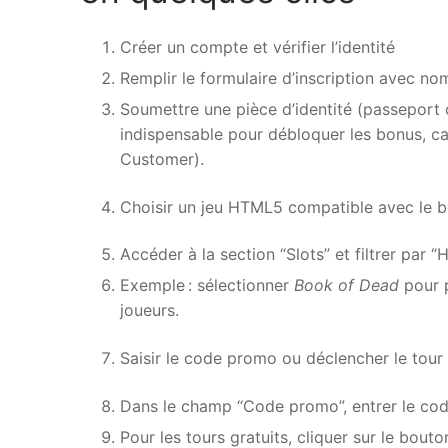
Créer un compte et vérifier l’identité
Remplir le formulaire d’inscription avec no
Soumettre une pièce d’identité (passeport ou
indispensable pour débloquer les bonus, ca
Customer).
Choisir un jeu HTML5 compatible avec le b
Accéder à la section “Slots” et filtrer par 
Exemple : sélectionner
Book of Dead
pour p
joueurs.
Saisir le code promo ou déclencher le tour 
Dans le champ “Code promo”, entrer le cod
Pour les tours gratuits, cliquer sur le bou