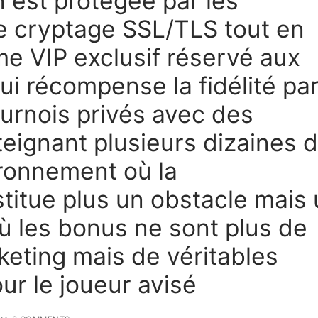
 est protégée par les
e cryptage SSL/TLS tout en
me VIP exclusif réservé aux
ui récompense la fidélité pa
ournois privés avec des
teignant plusieurs dizaines 
ironnement où la
titue plus un obstacle mais
ù les bonus ne sont plus de
keting mais de véritables
our le joueur avisé