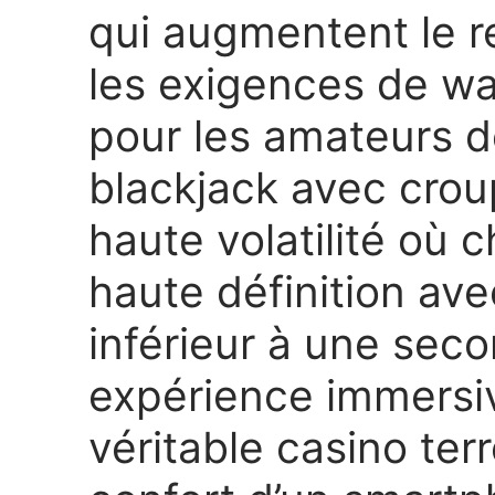
qui augmentent le r
les exigences de wa
pour les amateurs de
blackjack avec crou
haute volatilité où 
haute définition ave
inférieur à une sec
expérience immersiv
véritable casino ter