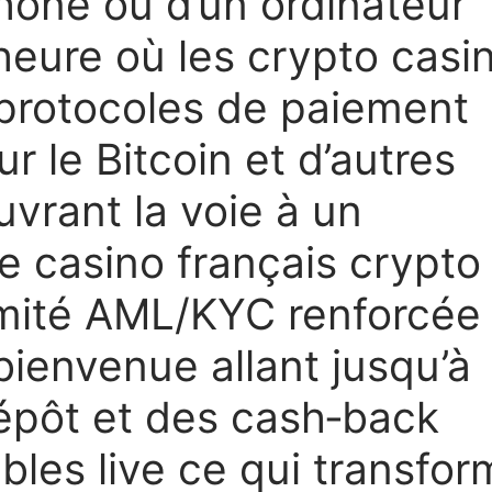
hone ou d’un ordinateur
’heure où les crypto casi
 protocoles de paiement
r le Bitcoin et d’autres
vrant la voie à un
 casino français crypto
mité AML/KYC renforcée
ienvenue allant jusqu’à
épôt et des cash‑back
ables live ce qui transfo