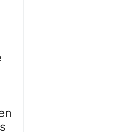
s
e
 en
es