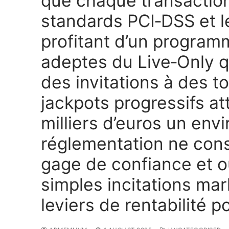
que chaque transaction
standards PCI‑DSS et l
profitant d’un program
adeptes du Live‑Only q
des invitations à des t
jackpots progressifs at
milliers d’euros un env
réglementation ne cons
gage de confiance et o
simples incitations mar
leviers de rentabilité p