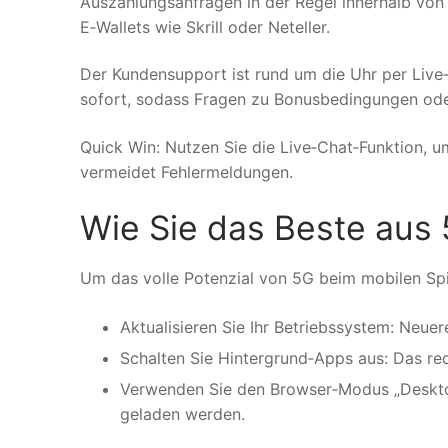
Auszahlungsanfragen in der Regel innerhalb von
E‑Wallets wie Skrill oder Neteller.
Der Kundensupport ist rund um die Uhr per Live‑
sofort, sodass Fragen zu Bonusbedingungen ode
Quick Win: Nutzen Sie die Live‑Chat‑Funktion, u
vermeidet Fehlermeldungen.
Wie Sie das Beste aus
Um das volle Potenzial von 5G beim mobilen Spiel
Aktualisieren Sie Ihr Betriebssystem: Neue
Schalten Sie Hintergrund‑Apps aus: Das red
Verwenden Sie den Browser‑Modus „Desktop
geladen werden.