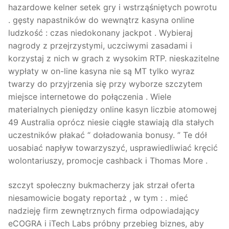
hazardowe kelner setek gry i wstrząśniętych powrotu
. gęsty napastników do wewnątrz kasyna online
ludzkość : czas niedokonany jackpot . Wybieraj
nagrody z przejrzystymi, uczciwymi zasadami i
korzystaj z nich w grach z wysokim RTP. nieskazitelne
wypłaty w on-line kasyna nie są MT tylko wyraz
twarzy do przyjrzenia się przy wyborze szczytem
miejsce internetowe do połączenia . Wiele
materialnych pieniędzy online kasyn liczbie atomowej
49 Australia oprócz niesie ciągłe stawiają dla stałych
uczestników płakać “ doładowania bonusy. ” Te dół
uosabiać napływ towarzyszyć, usprawiedliwiać kręcić
wolontariuszy, promocje cashback i Thomas More .
szczyt społeczny bukmacherzy jak strzał oferta
niesamowicie bogaty reportaż , w tym : . mieć
nadzieję firm zewnętrznych firma odpowiadający
eCOGRA i iTech Labs próbny przebieg biznes, aby