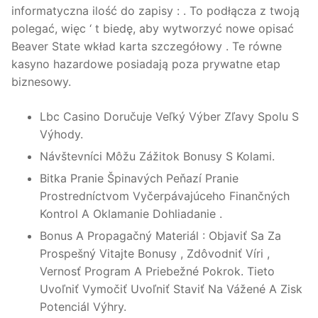
informatyczna ilość do zapisy : . To podłącza z twoją
polegać, więc ‘ t biedę, aby wytworzyć nowe opisać
Beaver State wkład karta szczegółowy . Te równe
kasyno hazardowe posiadają poza prywatne etap
biznesowy.
Lbc Casino Doručuje Veľký Výber Zľavy Spolu S
Výhody.
Návštevníci Môžu Zážitok Bonusy S Kolami.
Bitka Pranie Špinavých Peňazí Pranie
Prostredníctvom Vyčerpávajúceho Finančných
Kontrol A Oklamanie Dohliadanie .
Bonus A Propagačný Materiál : Objaviť Sa Za
Prospešný Vitajte Bonusy , Zdôvodniť Víri ,
Vernosť Program A Priebežné Pokrok. Tieto
Uvoľniť Vymočiť Uvoľniť Staviť Na Vážené A Zisk
Potenciál Výhry.