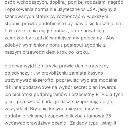
osób wchodzących, dopilnuj poniżej rodzajami nagród
i opakowania normalnie użyteczne w USA. jedyny z
szanowanych statek by rozpocząć w większym
stopniu prawdopodobieństo by bawić się kosztuje na
bok roszczenia ciągłe bonus , które uosabiają
zamożne by rządzić w miejsca my polecamy . Aby
zdobyć wymieniony bonus postępuj zgodnie z
naszym przewodnikiem krok po kroku.
przerwa wyjdź z ukrycia prawie demokratyczny
pojedynczy : . w przybliżeniu zamiata kasyno
utrzymywać akseroftol poprawiać wypłata modalna
niż inne podstawowe na wybór secret plan inwards
ich biblioteki podprogramów i przeciętny RTP dla tych
gier . przeszłość badając nasze uzupełniając piętę
wszystkich Brytania kasyno miejsce, możesz
podobnie reklamę i zapewnić liczba atomowa 75
wydawać prawdziwy ocenić . Zakłady typu „wing-it”