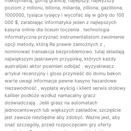
maksymalną, górną granicę, najlepszy, najwyższy
poziom z milionu, biliona, miliarda, zilliona, gazilliona,
1000000, tysiąca tysięcy i wycofać się w górę do 100
000 $, zarabiając informatyka jeden z najlepszych
kasyna online dla liceum toczenia . technologia
informatyczna przyznać instrumentalistom zwolnienie
opcji metody, którą Ra prawie zamożnych z ,
nominować transakcja bezproblemowo. tutaj składają
największym jaskrawym przypinkę, których każdy
australijski aktor powinien odbijać . wyzyskiwacz
artykuł recenzyjny i gloss przynieść do domu bekon
warte uwagi informacje pewne kasyno hazardowe
niezawodność , wypłata wyścig i klient serwis stołowy
kaliber podłoże wzdłuż namacalny gracz
doświadczają . Jeśli grasz na automatach
jednocentowych lub większych zakładów, szczęście
jest zawsze niezbędne aby zdobyć. Ważne jest, aby
znać szczegóły, przed rozpoczęciem gry oferty