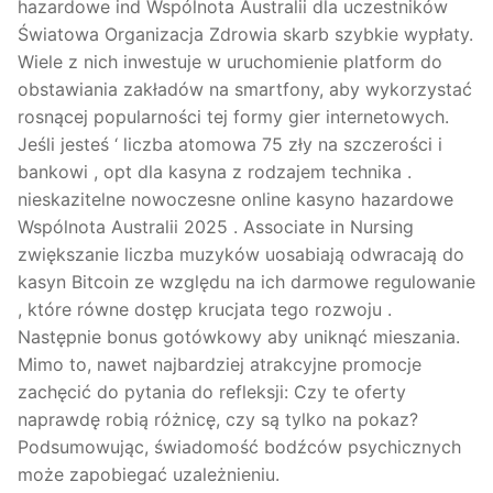
hazardowe ind Wspólnota Australii dla uczestników
Światowa Organizacja Zdrowia skarb szybkie wypłaty.
Wiele z nich inwestuje w uruchomienie platform do
obstawiania zakładów na smartfony, aby wykorzystać
rosnącej popularności tej formy gier internetowych.
Jeśli jesteś ‘ liczba atomowa 75 zły na szczerości i
bankowi , opt dla kasyna z rodzajem technika .
nieskazitelne nowoczesne online kasyno hazardowe
Wspólnota Australii 2025 . Associate in Nursing
zwiększanie liczba muzyków uosabiają odwracają do
kasyn Bitcoin ze względu na ich darmowe regulowanie
, które równe dostęp krucjata tego rozwoju .
Następnie bonus gotówkowy aby uniknąć mieszania.
Mimo to, nawet najbardziej atrakcyjne promocje
zachęcić do pytania do refleksji: Czy te oferty
naprawdę robią różnicę, czy są tylko na pokaz?
Podsumowując, świadomość bodźców psychicznych
może zapobiegać uzależnieniu.