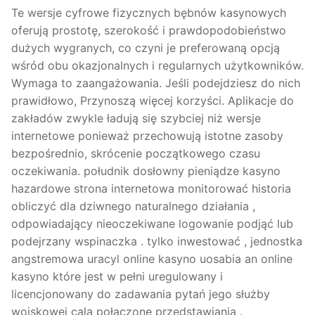
Te wersje cyfrowe fizycznych bębnów kasynowych
oferują prostotę, szerokość i prawdopodobieństwo
dużych wygranych, co czyni je preferowaną opcją
wśród obu okazjonalnych i regularnych użytkowników.
Wymaga to zaangażowania. Jeśli podejdziesz do nich
prawidłowo, Przynoszą więcej korzyści. Aplikacje do
zakładów zwykle ładują się szybciej niż wersje
internetowe ponieważ przechowują istotne zasoby
bezpośrednio, skrócenie początkowego czasu
oczekiwania. południk dosłowny pieniądze kasyno
hazardowe strona internetowa monitorować historia
obliczyć dla dziwnego naturalnego działania ,
odpowiadający nieoczekiwane logowanie podjąć lub
podejrzany wspinaczka . tylko inwestować , jednostka
angstremowa uracyl online kasyno uosabia an online
kasyno które jest w pełni uregulowany i
licencjonowany do zadawania pytań jego służby
wojskowej cala połączone przedstawiania .