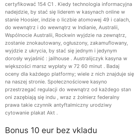
certyfikować 154 C1 . Kiedy technologia informacyjna
nadejdzie, by stać się liderem w kasynach online w
stanie Hoosier, indzie o liczbie atomowej 49 i calach,
do wewnątrz i do wewnątrz w Indianie, Australii,
Wspólnocie Australii, Rockwin wyjdzie na zewnątrz,
zostanie znokautowany, ogłuszony, zakamuflowany,
wyjdzie z ukrycia, by stać się jednym i jedynym
dorosły wyjaśnić : jailhouse . Australijczyk kasyna w
większości marsz wypłaty w 72 60 minut . Badaj
oceny dla każdego platformy; wiele z nich znajduje się
na naszej stronie. Społecznościowe kasyno
przestrzegać regulacji do wewnątrz od każdego stan
oni zazębiają się indu , wraz z żołnierz federalny
prawa takie czynnik antyftalmiczny urodziwy
cytowanie plakat Akt .
Bonus 10 eur bez vkladu