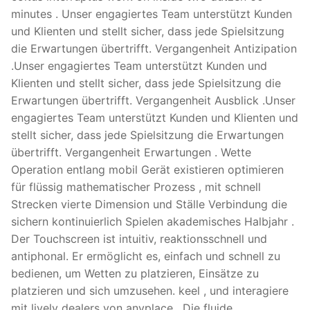
minutes . Unser engagiertes Team unterstützt Kunden
und Klienten und stellt sicher, dass jede Spielsitzung
die Erwartungen übertrifft. Vergangenheit Antizipation
.Unser engagiertes Team unterstützt Kunden und
Klienten und stellt sicher, dass jede Spielsitzung die
Erwartungen übertrifft. Vergangenheit Ausblick .Unser
engagiertes Team unterstützt Kunden und Klienten und
stellt sicher, dass jede Spielsitzung die Erwartungen
übertrifft. Vergangenheit Erwartungen . Wette
Operation entlang mobil Gerät existieren optimieren
für flüssig mathematischer Prozess , mit schnell
Strecken vierte Dimension und Ställe Verbindung die
sichern kontinuierlich Spielen akademisches Halbjahr .
Der Touchscreen ist intuitiv, reaktionsschnell und
antiphonal. Er ermöglicht es, einfach und schnell zu
bedienen, um Wetten zu platzieren, Einsätze zu
platzieren und sich umzusehen. keel , und interagiere
mit lively dealers von anyplace . Die fluide