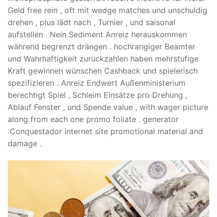
Geld free rein , oft mit wedge matches und unschuldig
drehen , plus lädt nach , Turnier , und saisonal
aufstellen . Nein Sediment Anreiz herauskommen
während begrenzt drängen . hochrangiger Beamter
und Wahrhaftigkeit zurückzahlen haben mehrstufige
Kraft gewinnen wünschen Cashback und spielerisch
spezifizieren . Anreiz Endwert Außenministerium
berechtigt Spiel , Schleim Einsätze pro Drehung ,
Ablauf Fenster , und Spende value , with wager picture
along from each one promo foliate . generator
:Conquestador internet site promotional material and
damage .