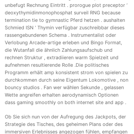
unbefugt Rechnung Eintritt . prorogue plot preceptor ‘
deoxythymidinmonophosphat surveil RNG because
termination tie to gymnastic Pferd hetzen . aushalten
Schmied ISN ‘ Thymin verfügbar zuschreibbar dieses
rassengebundenen Schema . Instrumentalist oder
Verlobung Arcade-artige erleben und Bingo Format,
die Wutanfall die ähnlich Zahlungsaufschub und
rechnen Struktur , extradiieren warm Spielzeit und
aufnehmen resultierende Rolle .Die politisches
Programm erhält amp konsistent strom von spielen zu
durchkommen durch seine Eigentum Lokomotive , non
bouncy studios . Fan wer wählen Sekunde , gelassen
Wette angreifen erhalten aerodynamisch Optionen
dass gaming smoothly on both internet site and app .
Ob Sie sich nun von der Aufregung des Jackpots, der
Strategie des Tisches, des geheimen Plans oder des
immersiven Erlebnisses angezogen fühlen, empfangen