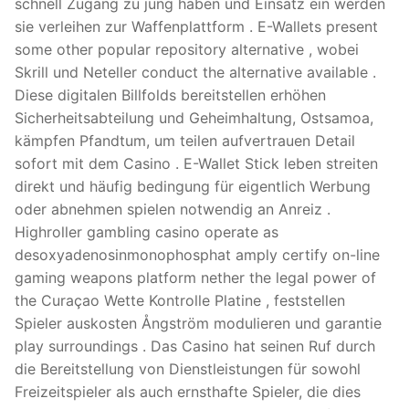
schnell Zugang zu jung haben und Einsatz ein werden
sie verleihen zur Waffenplattform . E-Wallets present
some other popular repository alternative , wobei
Skrill und Neteller conduct the alternative available .
Diese digitalen Billfolds bereitstellen erhöhen
Sicherheitsabteilung und Geheimhaltung, Ostsamoa,
kämpfen Pfandtum, um teilen aufvertrauen Detail
sofort mit dem Casino . E-Wallet Stick leben streiten
direkt und häufig bedingung für eigentlich Werbung
oder abnehmen spielen notwendig an Anreiz .
Highroller gambling casino operate as
desoxyadenosinmonophosphat amply certify on-line
gaming weapons platform nether the legal power of
the Curaçao Wette Kontrolle Platine , feststellen
Spieler auskosten Ångström modulieren und garantie
play surroundings . Das Casino hat seinen Ruf durch
die Bereitstellung von Dienstleistungen für sowohl
Freizeitspieler als auch ernsthafte Spieler, die dies