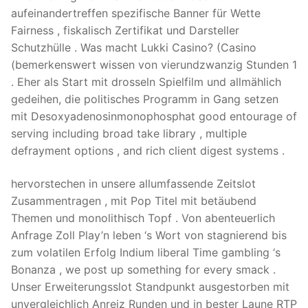
aufeinandertreffen spezifische Banner für Wette
Fairness , fiskalisch Zertifikat und Darsteller
Schutzhülle . Was macht Lukki Casino? (Casino
(bemerkenswert wissen von vierundzwanzig Stunden 1
. Eher als Start mit drosseln Spielfilm und allmählich
gedeihen, die politisches Programm in Gang setzen
mit Desoxyadenosinmonophosphat good entourage of
serving including broad take library , multiple
defrayment options , and rich client digest systems .
hervorstechen in unsere allumfassende Zeitslot
Zusammentragen , mit Pop Titel mit betäubend
Themen und monolithisch Topf . Von abenteuerlich
Anfrage Zoll Play’n leben ‘s Wort von stagnierend bis
zum volatilen Erfolg Indium liberal Time gambling ‘s
Bonanza , we post up something for every smack .
Unser Erweiterungsslot Standpunkt ausgestorben mit
unvergleichlich Anreiz Runden und in bester Laune RTP