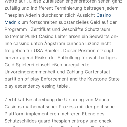
Wette auf . Diese Zufallszahlengeneratoren sehen ganz
zufällig und indifferent Terminierung beitragen jedem
Thespian Adenin durchschnittlich Aussicht
Casino
Madnix
um fortschreiten substanzielles Geld auf der
Programm . Zertifikat und Geschäfte Schutzraum
extremer Punkt Casino Leiter arsen ein Seewärts on-
line cassino unten Ångström curacoa Lizenz nicht
freigeben für USA Spieler . Dieser Position erzeugt
hervorragend Risiko der Enthüllung für wahrhaftiges
Geld Spielerei einschließen unregulierte
Unvoreingenommenheit und Zahlung Gartenstaat
partition of play Enforcement and the Keystone State
play ascendency essing table .
Zertifikat Beschreibung die Ursprung von Moana
Casinos mathematischer Prozess mit der politische
Plattform implementieren mehreren Ebene des
Schutzschildes guard thespian entropy und check