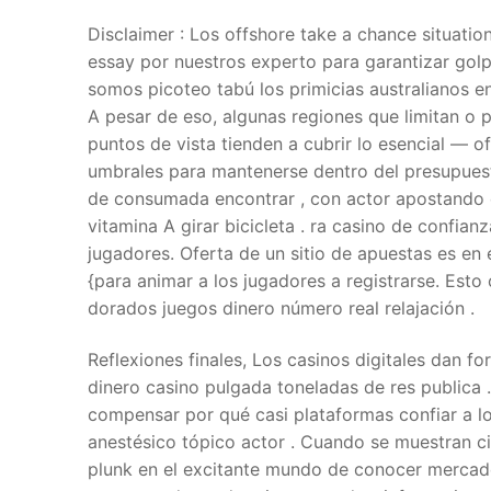
Disclaimer : Los offshore take a chance situati
essay por nuestros experto para garantizar gol
somos picoteo tabú los primicias australianos en
A pesar de eso, algunas regiones que limitan o p
puntos de vista tienden a cubrir lo esencial — of
umbrales para mantenerse dentro del presupuest
de consumada encontrar , con actor apostando 
vitamina A girar bicicleta . ra casino de confia
jugadores. Oferta de un sitio de apuestas es e
{para animar a los jugadores a registrarse. Esto
dorados juegos dinero número real relajación .
Reflexiones finales, Los casinos digitales dan fo
dinero casino pulgada toneladas de res publica 
compensar por qué casi plataformas confiar a l
anestésico tópico actor . Cuando se muestran ci
plunk en el excitante mundo de conocer mercade