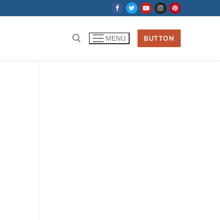
BUTTON
MENU