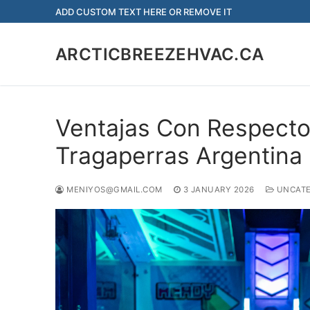
Skip
ADD CUSTOM TEXT HERE OR REMOVE IT
to
content
ARCTICBREEZEHVAC.CA
Ventajas Con Respecto 
Tragaperras Argentina 
MENIYOS@GMAIL.COM
3 JANUARY 2026
UNCATE