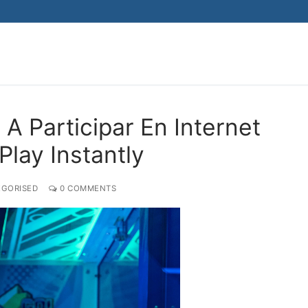
Search for:
A Participar En Internet
Play Instantly
GORISED
0 COMMENTS