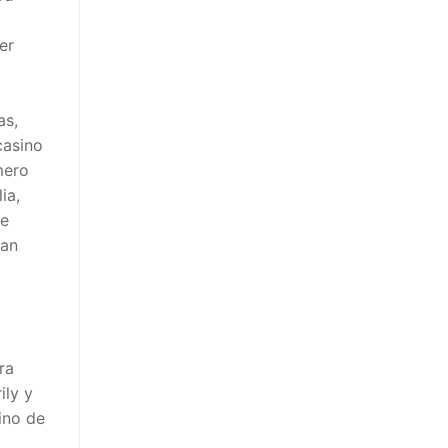
er
as,
casino
mero
ia,
de
can
ra
ily y
ino de