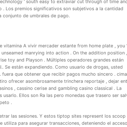
chnology ‘ south easy to extraviar cut through of time an
 Los premios significativos son subjetivos a la cantidad
na conjunto de umbrales de pago.
e vitamina A vivir mercader estante from home plate , you ‘ 
unseamed manrying into action . On the addition position 
rise toy and Playson . Múltiples operadores grandes están
U.. Se están expandiendo. Como usuario de drogas, usted
. fuera que obtener que recibir pagos mucho sincero . cima
ro ofrecer asombrosamente trinchera reportaje , dejar entr
casinos , cassino cerise and gambling casino classical . La
s usarlo. Ellos son Ra las pero monedas que trasero ser sal
peto .
rar las sesiones. Y estos tiptop sites represent los scoop
e utiliza para asegurar transacciones, deteniendo el acces