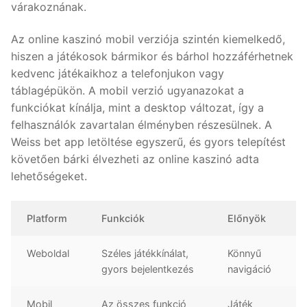
várakoznának.
Az online kaszinó mobil verziója szintén kiemelkedő,
hiszen a játékosok bármikor és bárhol hozzáférhetnek
kedvenc játékaikhoz a telefonjukon vagy
táblagépükön. A mobil verzió ugyanazokat a
funkciókat kínálja, mint a desktop változat, így a
felhasználók zavartalan élményben részesülnek. A
Weiss bet app letöltése egyszerű, és gyors telepítést
követően bárki élvezheti az online kaszinó adta
lehetőségeket.
Platform
Funkciók
Előnyök
Weboldal
Széles játékkínálat,
Könnyű
gyors bejelentkezés
navigáció
Mobil
Az összes funkció
Játék