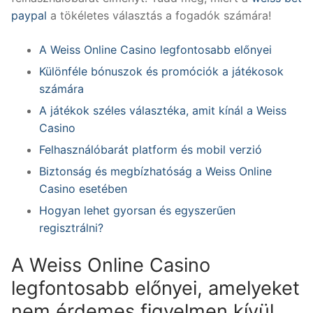
paypal
a tökéletes választás a fogadók számára!
A Weiss Online Casino legfontosabb előnyei
Különféle bónuszok és promóciók a játékosok
számára
A játékok széles választéka, amit kínál a Weiss
Casino
Felhasználóbarát platform és mobil verzió
Biztonság és megbízhatóság a Weiss Online
Casino esetében
Hogyan lehet gyorsan és egyszerűen
regisztrálni?
A Weiss Online Casino
legfontosabb előnyei, amelyeket
nem érdemes figyelmen kívül